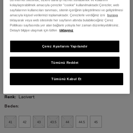
kolaylaştırabilmek amacıyla çerezler ”cookie” kullanılmaktadır.Çerezler, web
sayfalarının kullanıcıları tanıması, sitenin içeriğinin iyileştirilmesi ve geliştirilmesi
amacıyla kişisel verilerinizi toplamaktadır. Çerezlerle verdiğiniz izni
buraya
tıklayarak veya web sitesinde her sayfanın altında bulabileceğiniz Çerez
Politikası sayfasında yer alan bağlantı yoluyla her zaman düzenleyebilirsiniz.
Detaylı bilgiye ulaşmak için lütfen
tıklayınız
Çerez Ayarlarını Yapılandır
Tümünü Reddet
Tümünü Kabul Et
Renk:
Lacivert
Beden:
41
42
43
43.5
44
44.5
45