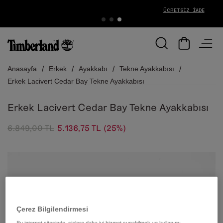
ÜCRETSIZ İADE
Anasayfa
Erkek
Ayakkabı
Tekne Ayakkabısı
Erkek Lacivert Cedar Bay Tekne Ayakkabısı
Erkek Lacivert Cedar Bay Tekne Ayakkabısı
6.849,00 TL
5.136,75 TL
(25%)
Çerez Bilgilendirmesi
Bu internet sitesinde, sizlere daha iyi hizmet sunabilmek ve kullanımı