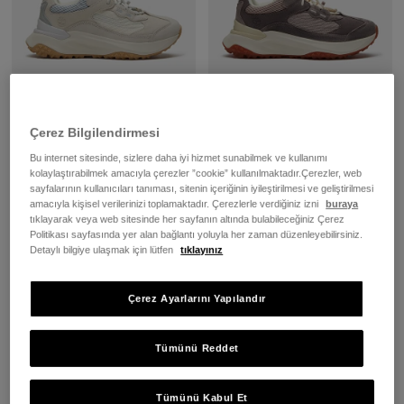
Kadın Motion Access Bej Su
Kadın Motion Access Su
Geçirmez Spor Ayakkabı
Geçirmez Açık Mor Spor
Ayakkabı
Çerez Bilgilendirmesi
9.249,00 TL
9.249,00 TL
Bu internet sitesinde, sizlere daha iyi hizmet sunabilmek ve kullanımı
kolaylaştırabilmek amacıyla çerezler ”cookie” kullanılmaktadır.Çerezler, web
sayfalarının kullanıcıları tanıması, sitenin içeriğinin iyileştirilmesi ve geliştirilmesi
amacıyla kişisel verilerinizi toplamaktadır. Çerezlerle verdiğiniz izni
buraya
SEPETE EKLE
SEPETE EKLE
tıklayarak veya web sitesinde her sayfanın altında bulabileceğiniz Çerez
Politikası sayfasında yer alan bağlantı yoluyla her zaman düzenleyebilirsiniz.
Detaylı bilgiye ulaşmak için lütfen
tıklayınız
Çerez Ayarlarını Yapılandır
Tümünü Reddet
Tümünü Kabul Et