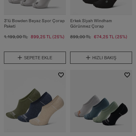
3'lü Bowden Beyaz Spor Çorap
Erkek Siyah Windham
Paketi
Görünmez Çorap
1.199,00 TL
899,25 TL
(25%)
899,00 TL
674,25 TL
(25%)
SEPETE EKLE
HIZLI BAKIŞ