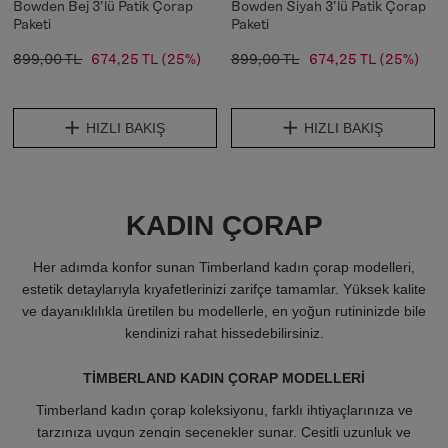
Bowden Bej 3'lü Patik Çorap
Bowden Siyah 3'lü Patik Çorap
Paketi
Paketi
899,00 TL
674,25 TL
(25%)
899,00 TL
674,25 TL
(25%)
HIZLI BAKIŞ
HIZLI BAKIŞ
KADIN ÇORAP
Her adımda konfor sunan Timberland kadın çorap modelleri,
estetik detaylarıyla kıyafetlerinizi zarifçe tamamlar. Yüksek kalite
ve dayanıklılıkla üretilen bu modellerle, en yoğun rutininizde bile
kendinizi rahat hissedebilirsiniz.
TIMBERLAND KADIN ÇORAP MODELLERI
Timberland kadın çorap koleksiyonu, farklı ihtiyaçlarınıza ve
tarzınıza uygun zengin seçenekler sunar. Çeşitli uzunluk ve