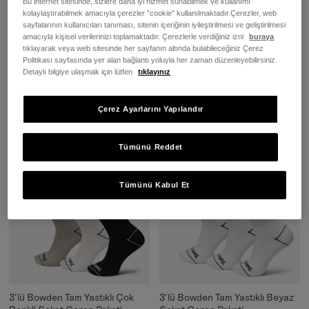
Bu internet sitesinde, sizlere daha iyi hizmet sunabilmek ve kullanımı
kolaylaştırabilmek amacıyla çerezler ”cookie” kullanılmaktadır.Çerezler, web
sayfalarının kullanıcıları tanıması, sitenin içeriğinin iyileştirilmesi ve geliştirilmesi
Bowden 3'lü Tam Yastıklı
2'li Bot Baskılı Geri Soket Çorap
amacıyla kişisel verilerinizi toplamaktadır. Çerezlerle verdiğiniz izni
buraya
Görünmez Çok Renkli Çorap
Paketi
tıklayarak veya web sitesinde her sayfanın altında bulabileceğiniz Çerez
Paketi
Politikası sayfasında yer alan bağlantı yoluyla her zaman düzenleyebilirsiniz.
1.499,00 TL
Detaylı bilgiye ulaşmak için lütfen
tıklayınız
999,00 TL
Çerez Ayarlarını Yapılandır
SEPETE EKLE
SEPETE EKLE
Tümünü Reddet
Tümünü Kabul Et
3'lü Bowden Tam Yastıklı Çok
3'lü Bowden Tam Yastıklı Beyaz