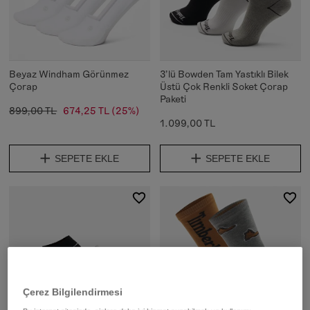
Beyaz Windham Görünmez
3'lü Bowden Tam Yastıklı Bilek
Çorap
Üstü Çok Renkli Soket Çorap
Paketi
899,00 TL
674,25 TL
(25%)
1.099,00 TL
SEPETE EKLE
SEPETE EKLE
Çerez Bilgilendirmesi