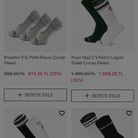
Bowden 3'lü Patik Beyaz Çorap
Koyu Yeşil 2'li Retro Logolu
Paketi
Soket Çorap Paketi
899,00 TL
674,25 TL
(25%)
1.399,00 TL
1.049,25 TL
(25%)
SEPETE EKLE
SEPETE EKLE