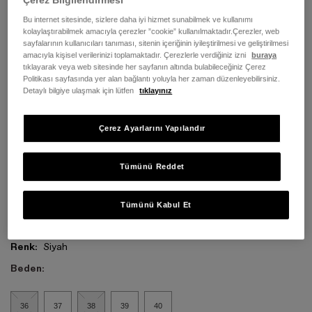
Bu internet sitesinde, sizlere daha iyi hizmet sunabilmek ve kullanımı
kolaylaştırabilmek amacıyla çerezler ”cookie” kullanılmaktadır.Çerezler, web
sayfalarının kullanıcıları tanıması, sitenin içeriğinin iyileştirilmesi ve geliştirilmesi
amacıyla kişisel verilerinizi toplamaktadır. Çerezlerle verdiğiniz izni
buraya
tıklayarak veya web sitesinde her sayfanın altında bulabileceğiniz Çerez
Politikası sayfasında yer alan bağlantı yoluyla her zaman düzenleyebilirsiniz.
Detaylı bilgiye ulaşmak için lütfen
tıklayınız
Çerez Ayarlarını Yapılandır
Tümünü Reddet
Tümünü Kabul Et
Renk:
Siyah
Beden:
36
37
38
39
40