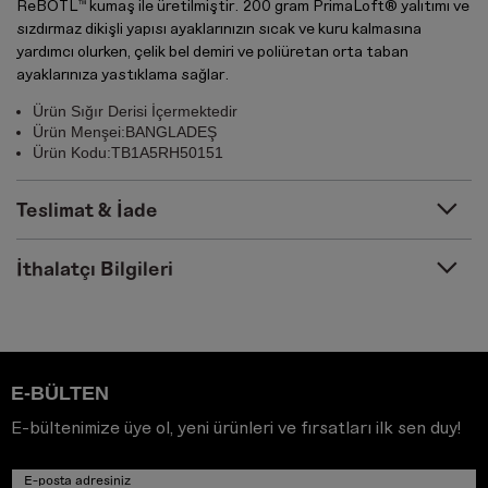
ReBOTL™ kumaş ile üretilmiştir. 200 gram PrimaLoft® yalıtımı ve
sızdırmaz dikişli yapısı ayaklarınızın sıcak ve kuru kalmasına
yardımcı olurken, çelik bel demiri ve poliüretan orta taban
ayaklarınıza yastıklama sağlar.
Ürün Sığır Derisi İçermektedir
Ürün Menşei:BANGLADEŞ
Ürün Kodu:TB1A5RH50151
Teslimat & İade
İthalatçı Bilgileri
E-BÜLTEN
E-bültenimize üye ol, yeni ürünleri ve fırsatları ilk sen duy!
E-posta adresiniz