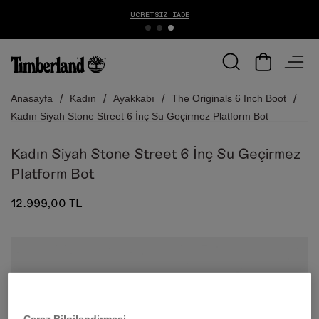
ÜCRETSIZ İADE
Anasayfa
Kadın
Ayakkabı
The Originals 6 Inch Boot
Kadın Siyah Stone Street 6 İnç Su Geçirmez Platform Bot
Kadın Siyah Stone Street 6 İnç Su Geçirmez
Platform Bot
12.999,00 TL
Çerez Bilgilendirmesi