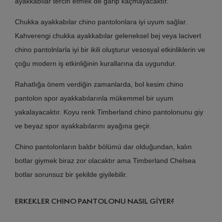
ayakkabılar tercih etmek de garip kaçmayacaktır.
Chukka ayakkabılar chino pantolonlara iyi uyum sağlar.
Kahverengi chukka ayakkabılar geleneksel bej veya lacivert
chino pantolnlarla iyi bir ikili oluşturur vesosyal etkinliklerin ve
çoğu modern iş etkinliğinin kurallarına da uygundur.
Rahatlığa önem verdiğin zamanlarda, bol kesim chino
pantolon spor ayakkabılarınla mükemmel bir uyum
yakalayacaktır. Koyu renk Timberland chino pantolonunu giy
ve beyaz spor ayakkabılarını ayağına geçir.
Chino pantolonların baldır bölümü dar olduğundan, kalın
botlar giymek biraz zor olacaktır ama Timberland Chelsea
botlar sorunsuz bir şekilde giyilebilir.
ERKEKLER CHINO PANTOLONU NASIL GİYER?