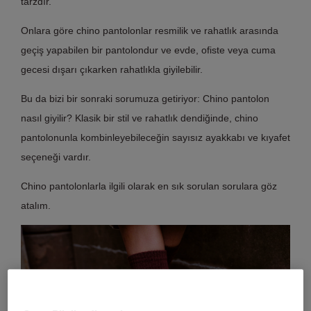
tarzdır.
Onlara göre chino pantolonlar resmilik ve rahatlık arasında
geçiş yapabilen bir pantolondur ve evde, ofiste veya cuma
gecesi dışarı çıkarken rahatlıkla giyilebilir.
Bu da bizi bir sonraki sorumuza getiriyor: Chino pantolon
nasıl giyilir? Klasik bir stil ve rahatlık dendiğinde, chino
pantolonunla kombinleyebileceğin sayısız ayakkabı ve kıyafet
seçeneği vardır.
Chino pantolonlarla ilgili olarak en sık sorulan sorulara göz
atalım.