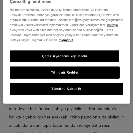
Çerez Bilgilendirmesi
Bu internet sitesinde, sizlere daha iyi hizmet sunabilmek ve kullanımı
kolaylaştırabilmek amacıyla çerezler ”cookie” kullanılmaktadır.Çerezler, web
sayfalarının kullanıcıları tanıması, sitenin içeriğinin iyileştirilmesi ve geliştirilmesi
amacıyla kişisel verilerinizi toplamaktadır. Çerezlerle verdiğiniz izni
buraya
tıklayarak veya web sitesinde her sayfanın altında bulabileceğiniz Çerez
Politikası sayfasında yer alan bağlantı yoluyla her zaman düzenleyebilirsiniz.
Detaylı bilgiye ulaşmak için lütfen
tıklayınız
Çerez Ayarlarını Yapılandır
Tümünü Reddet
CHINO PANTOLONLARLA HANGİ AYAKKABILARI
GİYEBİLİRİM?
Tümünü Kabul Et
Chino pantolonların yarı resmi havasından dolayı, onları
neredeyse her tür ayakkabıyla giyebilirsin. Kot pantolonla
birlikte giyebildiğin her ayakkabı chino pantolonla da giyilebilir
ancak, daha derli toplu tasarımından dolayı daha resmi