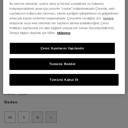
Bu internet sitesinde, sizlere daha iyi hizmet sunabilmek ve kullanımı
kolaylaştırabilmek amacıyla çerezler ”cookie” kullanılmaktadır.Çerezler, web
sayfalarının kullanıcıları tanıması, sitenin içeriğinin iyileştirilmesi ve geliştirilmesi
amacıyla kişisel verilerinizi toplamaktadır. Çerezlerle verdiğiniz izni
buraya
tıklayarak veya web sitesinde her sayfanın altında bulabileceğiniz Çerez
Politikası sayfasında yer alan bağlantı yoluyla her zaman düzenleyebilirsiniz.
Detaylı bilgiye ulaşmak için lütfen
tıklayınız
Çerez Ayarlarını Yapılandır
Tümünü Reddet
Tümünü Kabul Et
Renk:
Siyah
Beden:
XS
S
M
L