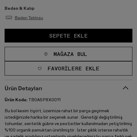
Beden & Kalıp
Beden Tablosu
SEPETE EKLE
MAĞAZA BUL
FAVORILERE EKLE
Ürün Detayları
Ürün Kodu:
TB0A5P8X0011
Bu bol kesim tişört, üzerinize rahat bir parça geçirmek
istediğinizde harika bir seçenek sunar. Genetiği değiştirilmiş
tohumlar, sentetik gübre ve pestisitler kullanılmadan yetiştirilmiş
%100 organik pamuktan üretilmiştir. İster şıklık isterse rahatlık
ve sadelik aradığınız ortamlarda giyebileceğiniz bu parça farklı pek