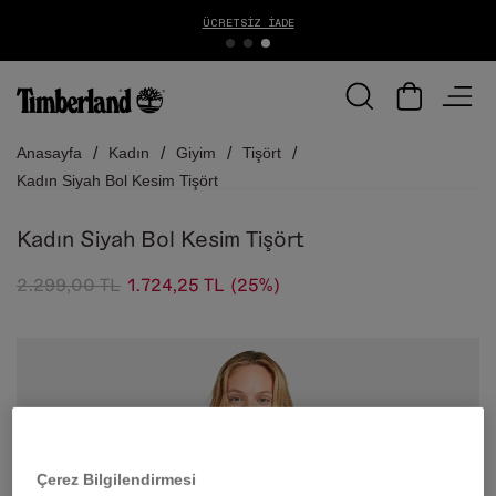
ÜCRETSIZ İADE
Anasayfa
Kadın
Giyim
Tişört
Kadın Siyah Bol Kesim Tişört
Kadın Siyah Bol Kesim Tişört
2.299,00 TL
1.724,25 TL
(25%)
Çerez Bilgilendirmesi