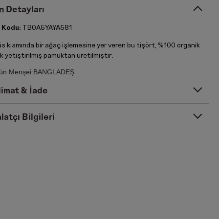
n Detayları
 Kodu:
TB0A5YAYA581
s kısmında bir ağaç işlemesine yer veren bu tişört, %100 organik
k yetiştirilmiş pamuktan üretilmiştir.
ün Menşei:BANGLADEŞ
limat & İade
latçı Bilgileri