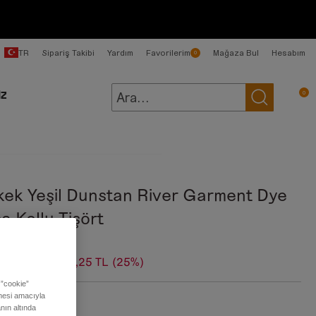
TR
Sipariş Takibi
Yardım
Favorilerim
Mağaza Bul
Hesabım
0
0
İZ
kek Yeşil Dunstan River Garment Dye
a Kollu Tişört
99,00 TL
1.499,25 TL
(25%)
 ”cookie”
ilmesi amacıyla
:
Koyu Yeşil
nın altında