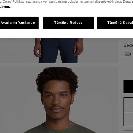
iz Çerez Politikası sayfasında yer alan bağlantı yoluyla her zaman düzenleyebilirsiniz. Detayl
klayınız
Bed
Ayarlarını Yapılandır
Tümünü Reddet
Tümünü Kabul
S
Bede