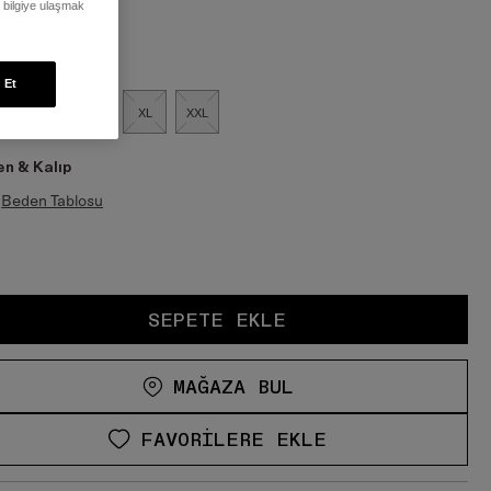
ı bilgiye ulaşmak
en:
 Et
M
L
XL
XXL
n & Kalıp
Beden Tablosu
SEPETE EKLE
MAĞAZA BUL
FAVORILERE EKLE