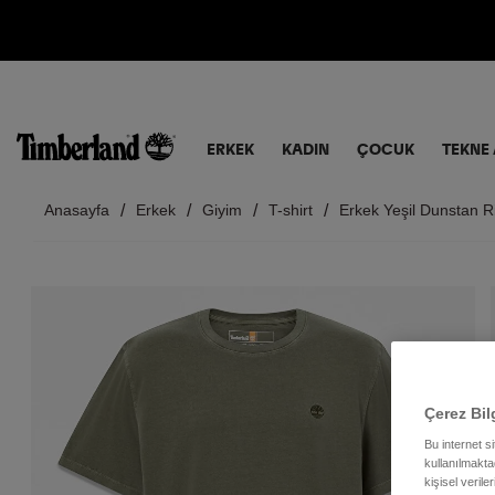
ERKEK
KADIN
ÇOCUK
TEKNE 
Anasayfa
Erkek
Giyim
T-shirt
Erkek Yeşil Dunstan R
Çerez Bil
Bu internet s
kullanılmaktad
kişisel verile