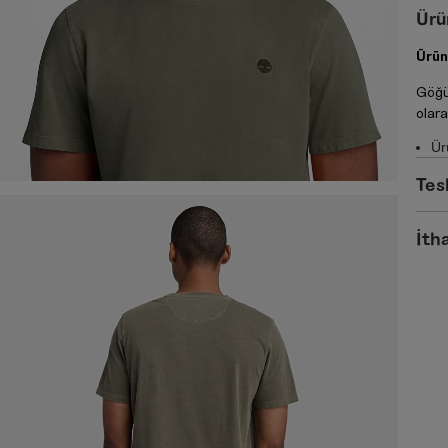
Ürü
Ürün
Göğü
olara
Ür
Tes
İtha