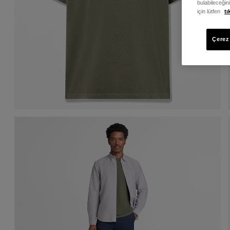
bulabileceğin
için lütfen
tı
Çerez 