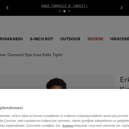
VADE FARKSIZ 6 TAKSIT!
AYAKKABISI
6-INCH BOT
OUTDOOR
İNDIRIM
HİKAYEM
iver Garment Dye Kısa Kollu Tişört
Er
Kıs
1.9
gilendirmesi
itesinde, sizlere daha iyi hizmet sunabilmek ve kullanımı kolaylaştırabilmek amacıyla çerezler
ır.Çerezler, web sayfalarının kullanıcıları tanıması, sitenin içeriğinin iyileştirilmesi ve geliştir
Renk
rinizi toplamaktadır. Çerezlerle verdiğiniz izni
buraya
tıklayarak veya web sitesinde her sayfa