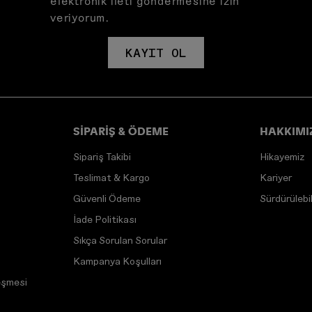
elektronik ileti göndermesine izin
veriyorum.
KAYIT OL
SİPARİŞ & ÖDEME
HAKKIMI
Sipariş Takibi
Hikayemiz
Teslimat & Kargo
Kariyer
Güvenli Ödeme
Sürdürülebili
İade Politikası
Sıkça Sorulan Sorular
Kampanya Koşulları
eşmesi