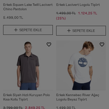
Erkek Squam Lake Twill Lacivert
Erkek Lacivert Logolu Tişört
Chino Pantolon
1.499,00 TL
1.124,25 TL
5.499,00 TL
(25%)
SEPETE EKLE
SEPETE EKLE
Erkek Siyah Hızlı Kuruyan Polo
Erkek Kennebec River Ağaç
Kısa Kollu Tişört
Logolu Beyaz Tişört
3.799,00 TL
2.849,25 TL
1.499,00 TL