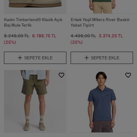
Kadın Timberland® Klasik Açık
Erkek Yeşil Millers River Baskılı
Bej Mule Terlik
Yakalı Tişört
8.249,00 TL
6.186,75 TL
4.499,00 TL
3.374,25 TL
(25%)
(25%)
SEPETE EKLE
SEPETE EKLE