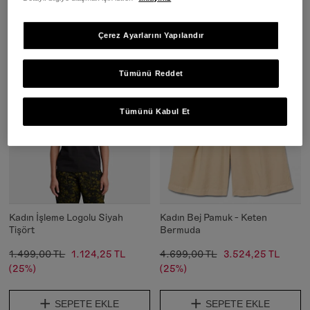
SEPETE EKLE
SEPETE EKLE
Çerez Ayarlarını Yapılandır
Tümünü Reddet
Tümünü Kabul Et
Kadın İşleme Logolu Siyah
Kadın Bej Pamuk - Keten
Tişört
Bermuda
1.499,00 TL
1.124,25 TL
4.699,00 TL
3.524,25 TL
(25%)
(25%)
SEPETE EKLE
SEPETE EKLE