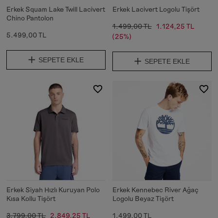
Erkek Squam Lake Twill Lacivert
Erkek Lacivert Logolu Tişört
Chino Pantolon
1.499,00 TL
1.124,25 TL
5.499,00 TL
(25%)
SEPETE EKLE
SEPETE EKLE
Erkek Siyah Hızlı Kuruyan Polo
Erkek Kennebec River Ağaç
Kısa Kollu Tişört
Logolu Beyaz Tişört
3.799,00 TL
2.849,25 TL
1.499,00 TL