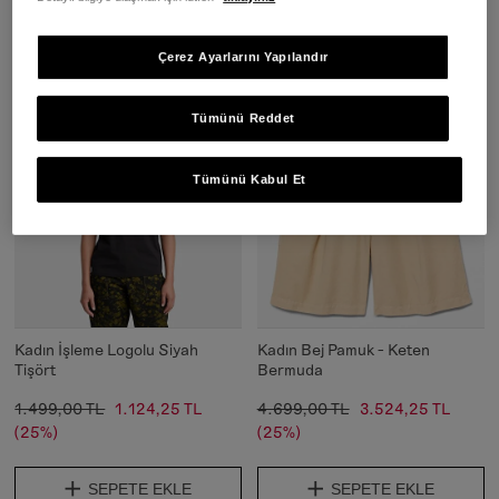
SEPETE EKLE
SEPETE EKLE
Çerez Ayarlarını Yapılandır
Tümünü Reddet
Tümünü Kabul Et
Kadın İşleme Logolu Siyah
Kadın Bej Pamuk - Keten
Tişört
Bermuda
1.499,00 TL
1.124,25 TL
4.699,00 TL
3.524,25 TL
(25%)
(25%)
SEPETE EKLE
SEPETE EKLE