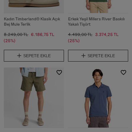
Kadın Timberland® Klasik Açık
Erkek Yeşil Millers River Baskılı
Bej Mule Terlik
Yakalı Tişört
8.249,00 TL
6.186,75 TL
4.499,00 TL
3.374,25 TL
(25%)
(25%)
SEPETE EKLE
SEPETE EKLE