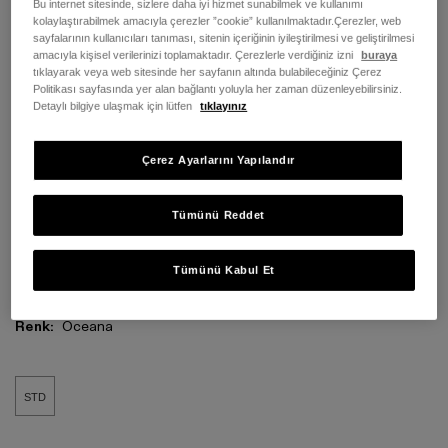
Bu internet sitesinde, sizlere daha iyi hizmet sunabilmek ve kullanımı
kolaylaştırabilmek amacıyla çerezler ”cookie” kullanılmaktadır.Çerezler, web
sayfalarının kullanıcıları tanıması, sitenin içeriğinin iyileştirilmesi ve geliştirilmesi
amacıyla kişisel verilerinizi toplamaktadır. Çerezlerle verdiğiniz izni
buraya
tıklayarak veya web sitesinde her sayfanın altında bulabileceğiniz Çerez
Politikası sayfasında yer alan bağlantı yoluyla her zaman düzenleyebilirsiniz.
Detaylı bilgiye ulaşmak için lütfen
tıklayınız
Çerez Ayarlarını Yapılandır
Tümünü Reddet
Tümünü Kabul Et
Renk:
Oceana
STD