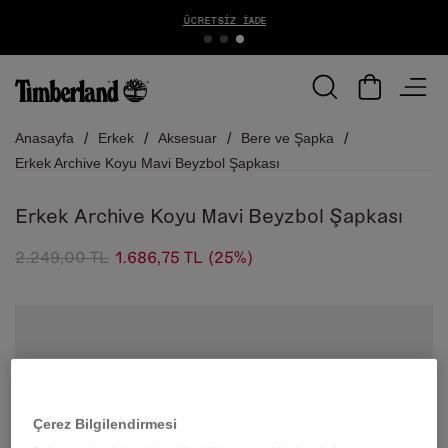
ÜCRETSIZ İADE
Anasayfa
Erkek
Aksesuar
Bere ve Şapka
Erkek Archive Koyu Mavi Beyzbol Şapkası
Erkek Archive Koyu Mavi Beyzbol Şapkası
2.249,00 TL
1.686,75 TL
(25%)
Çerez Bilgilendirmesi