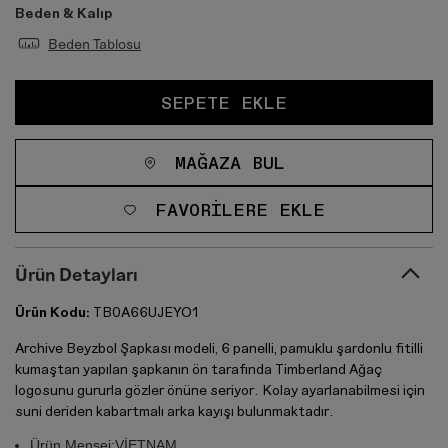
Beden & Kalıp
Beden Tablosu
SEPETE EKLE
MAĞAZA BUL
FAVORILERE EKLE
Ürün Detayları
Ürün Kodu:
TB0A66UJEYO1
Archive Beyzbol Şapkası modeli, 6 panelli, pamuklu şardonlu fitilli
kumaştan yapılan şapkanın ön tarafında Timberland Ağaç
logosunu gururla gözler önüne seriyor. Kolay ayarlanabilmesi için
suni deriden kabartmalı arka kayışı bulunmaktadır.
Ürün Menşei:VİETNAM