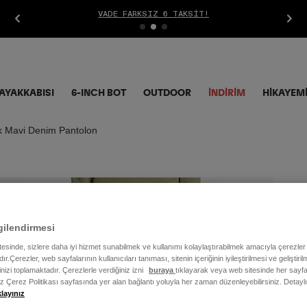
VADE FARKSIZ 6 TAKSIT!
AYAKKABISI
6-INCH BOT
OUTDOOR
İNDIRIM
HİKAYEM
ık Mavi Denim Pantolon
Er
Pa
gilendirmesi
itesinde, sizlere daha iyi hizmet sunabilmek ve kullanımı kolaylaştırabilmek amacıyla çerezler
5.9
ır.Çerezler, web sayfalarının kullanıcıları tanıması, sitenin içeriğinin iyileştirilmesi ve geliştir
rinizi toplamaktadır. Çerezlerle verdiğiniz izni
buraya
tıklayarak veya web sitesinde her sayfa
iz Çerez Politikası sayfasında yer alan bağlantı yoluyla her zaman düzenleyebilirsiniz. Detayl
Renk
klayınız