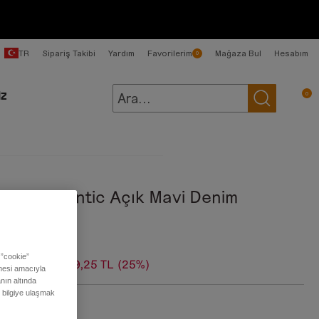
TR
Sipariş Takibi
Yardım
Favorilerim
Mağaza Bul
Hesabım
0
0
İZ
kek Authentic Açık Mavi Denim
ntolon
 ”cookie”
99,00 TL
4.499,25 TL
(25%)
ilmesi amacıyla
nın altında
ı bilgiye ulaşmak
:
90s Wash