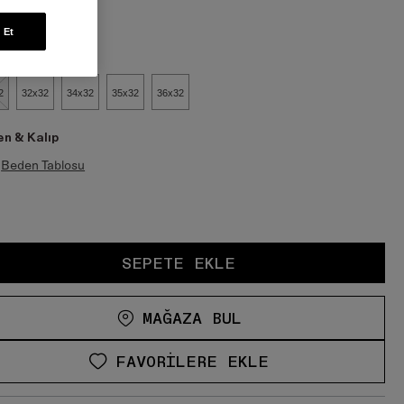
en:
 Et
2
32x32
34x32
35x32
36x32
n & Kalıp
Beden Tablosu
SEPETE EKLE
MAĞAZA BUL
FAVORILERE EKLE