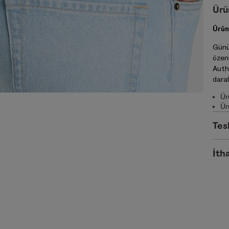
Ürü
Ürün
Günü
özen
Auth
daral
Ür
Ür
Tes
İtha