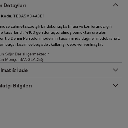
n Detayları
 Kodu:
TB0A5MD4A3B1
nüze zahmetsizce şık bir dokunuş katması ve konforunuz için
le tasarlandı. %100 geri dönüştürülmüş pamuktan üretilen
entic Denim Pantolon modelinin tasarımında düğmeli model, rahat,
an paçalı kesim ve beş adet kullanışlı cebe yer verilmiştir.
ün Sığır Derisi İçermektedir
ün Menşei:BANGLADEŞ
limat & İade
latçı Bilgileri