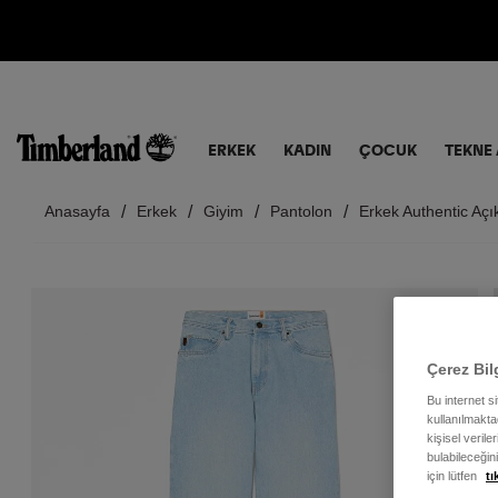
ERKEK
KADIN
ÇOCUK
TEKNE 
Anasayfa
Erkek
Giyim
Pantolon
Erkek Authentic Aç
Çerez Bil
Bu internet s
kullanılmaktad
kişisel verile
bulabileceğin
için lütfen
tı