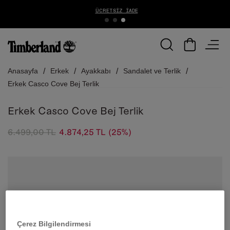
ÜCRETSIZ İADE
Anasayfa
Erkek
Ayakkabı
Sandalet ve Terlik
Erkek Casco Cove Bej Terlik
Erkek Casco Cove Bej Terlik
6.499,00 TL
4.874,25 TL
(25%)
Çerez Bilgilendirmesi