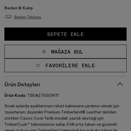
Beden & Kalıp
Beden Tablosu
SEPETE EKLE
MAĞAZA BUL
FAVORILERE EKLE
Ürün Detayları
Ürün Kodu:
TB0A2755EW11
Sıcak aylarda ayaklarınızın rahat kalmasına yardımcı olmak için
tasarlanan, dayanıklı Premium Timberland® Leather deriden
üretilen Casco Cove Terlik imodeli, yastık desteği için
TimberCush™ teknolojisine sahip EVA orta taban ve güvenilir
zemin tutuşu için TimberGrip™ teknolojili kauçuk dış taban ile