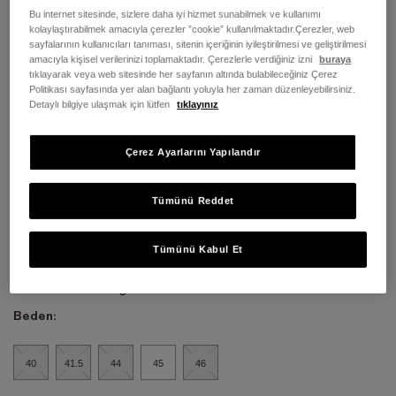
Bu internet sitesinde, sizlere daha iyi hizmet sunabilmek ve kullanımı
kolaylaştırabilmek amacıyla çerezler ”cookie” kullanılmaktadır.Çerezler, web
sayfalarının kullanıcıları tanıması, sitenin içeriğinin iyileştirilmesi ve geliştirilmesi
amacıyla kişisel verilerinizi toplamaktadır. Çerezlerle verdiğiniz izni
buraya
tıklayarak veya web sitesinde her sayfanın altında bulabileceğiniz Çerez
Politikası sayfasında yer alan bağlantı yoluyla her zaman düzenleyebilirsiniz.
Detaylı bilgiye ulaşmak için lütfen
tıklayınız
Çerez Ayarlarını Yapılandır
Tümünü Reddet
Tümünü Kabul Et
Renk:
Medium Beige Suede
Beden:
40
41.5
44
45
46