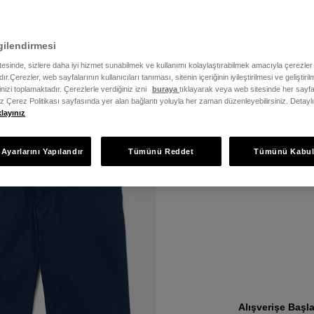
gilendirmesi
Beden
Fiyat
itesinde, sizlere daha iyi hizmet sunabilmek ve kullanımı kolaylaştırabilmek amacıyla çerezler
ır.Çerezler, web sayfalarının kullanıcıları tanıması, sitenin içeriğinin iyileştirilmesi ve geliştir
rinizi toplamaktadır. Çerezlerle verdiğiniz izni
buraya
tıklayarak veya web sitesinde her sayfa
iz Çerez Politikası sayfasında yer alan bağlantı yoluyla her zaman düzenleyebilirsiniz. Detayl
klayınız
Ayarlarını Yapılandır
Tümünü Reddet
Tümünü Kabul
Güneşli Gün
Vazgeçilme
Alışverişe Başl