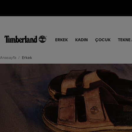
VADE FARKSIZ 6 TAKSI
ERKEK
KADIN
ÇOCUK
TEKNE 
Anasayfa
Erkek