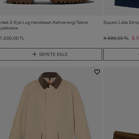
rkek 3-Eye Lug Handsewn Kahverengi Tekne
Squam Lake Streç
yakkabısı
1.500,00 TL
4.999,00 TL
3.7
SEPETE EKLE