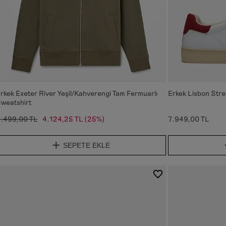
rkek Exeter River Yeşil/Kahverengi Tam Fermuarlı
Erkek Lisbon Stre
weatshirt
.499,00 TL
4.124,25 TL
(25%)
7.949,00 TL
SEPETE EKLE