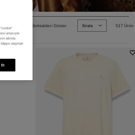
Sırala
Sadece Stoktakileri Göster
517 Ürün
 ”cookie”
ilmesi amacıyla
nın altında
ı bilgiye ulaşmak
 Et
lerin
zleri
a