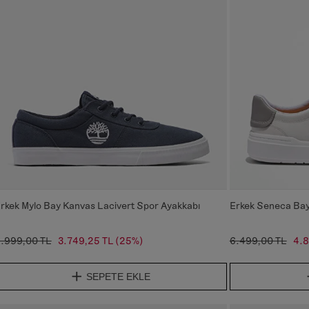
rkek Mylo Bay Kanvas Lacivert Spor Ayakkabı
Erkek Seneca Bay
.999,00 TL
3.749,25 TL
(25%)
6.499,00 TL
4.8
SEPETE EKLE