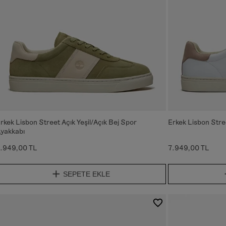
rkek Lisbon Street Açık Yeşil/Açık Bej Spor
Erkek Lisbon Stre
yakkabı
.949,00 TL
7.949,00 TL
SEPETE EKLE