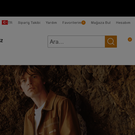
TR
Sipariş Takibi
Yardım
Favorilerim
Mağaza Bul
Hesabım
0
0
İZ