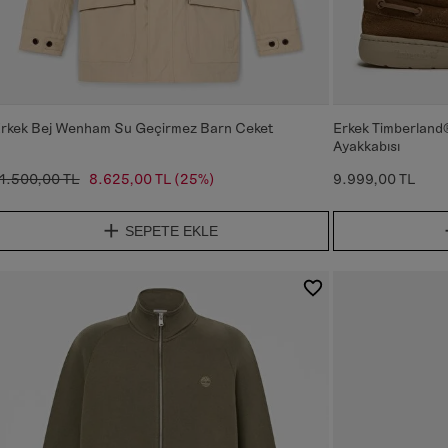
rkek Bej Wenham Su Geçirmez Barn Ceket
Erkek Timberland®
Ayakkabısı
1.500,00 TL
8.625,00 TL
(25%)
9.999,00 TL
SEPETE EKLE