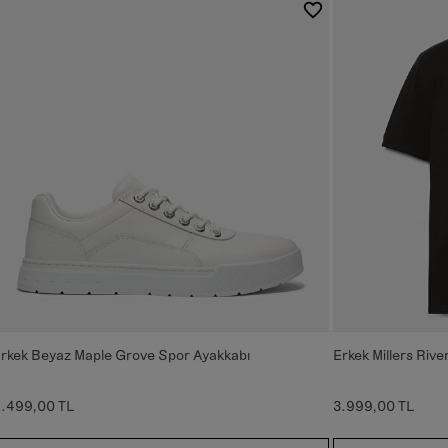
rkek Beyaz Maple Grove Spor Ayakkabı
Erkek Millers Rive
.499,00 TL
3.999,00 TL