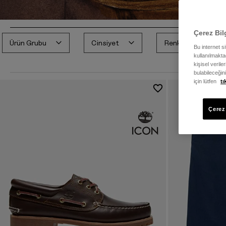
Çerez Bil
Ürün Grubu
Cinsiyet
Renk
Bu internet s
kullanılmaktad
kişisel verile
bulabileceğin
için lütfen
tı
Çerez 