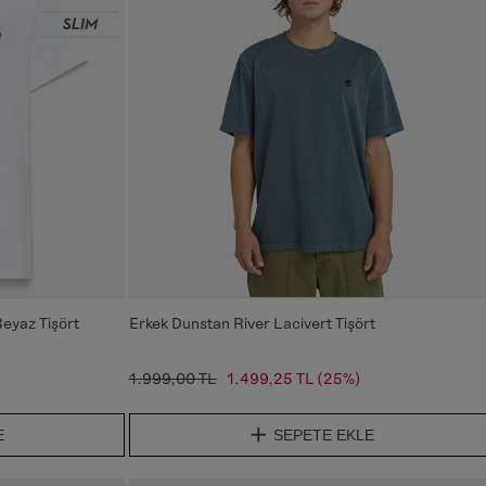
Beyaz Tişört
Erkek Dunstan River Lacivert Tişört
1.999,00 TL
1.499,25 TL
(25%)
E
SEPETE EKLE