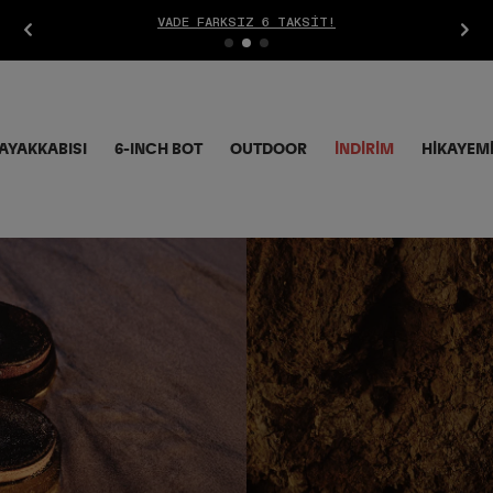
T!
AYAKKABISI
6-INCH BOT
OUTDOOR
İNDIRIM
HİKAYEM