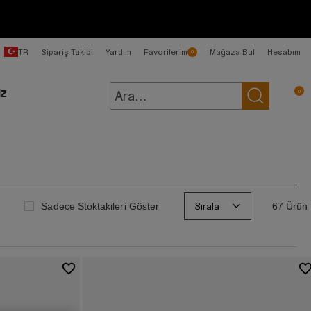
ÜCRETSIZ İADE
TR
Sipariş Takibi
Yardım
Favorilerim
Mağaza Bul
Hesabım
0
0
İZ
Sırala
Sadece Stoktakileri Göster
67 Ürün