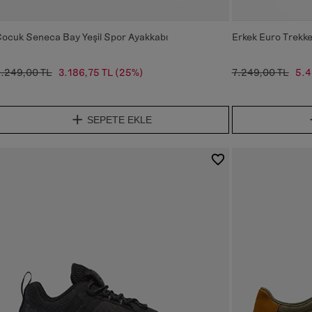
ocuk Seneca Bay Yeşil Spor Ayakkabı
Erkek Euro Trekke
.249,00 TL
3.186,75 TL
(25%)
7.249,00 TL
5.4
SEPETE EKLE