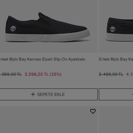
rkek Mylo Bay Kanvas Siyah Slip On Ayakkabı
Erkek Mylo Bay Ka
.399,00 TL
3.299,25 TL
(25%)
5.499,00 TL
4.1
SEPETE EKLE