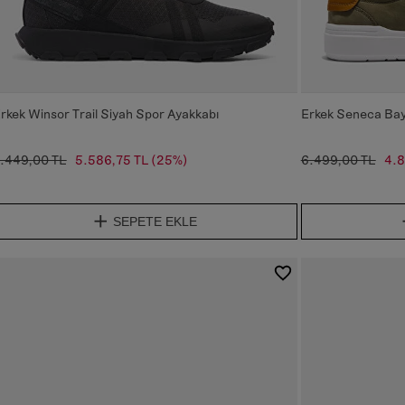
rkek Winsor Trail Siyah Spor Ayakkabı
Erkek Seneca Bay 
.449,00 TL
5.586,75 TL
(25%)
6.499,00 TL
4.8
SEPETE EKLE