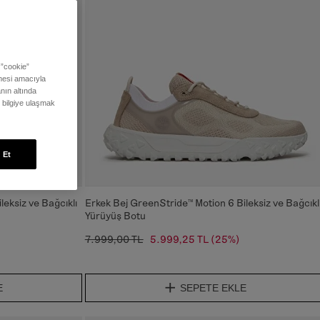
 ”cookie”
ilmesi amacıyla
nın altında
ı bilgiye ulaşmak
 Et
eksiz ve Bağcıklı
Erkek Bej GreenStride™ Motion 6 Bileksiz ve Bağcıkl
Yürüyüş Botu
7.999,00 TL
5.999,25 TL
(25%)
E
SEPETE EKLE