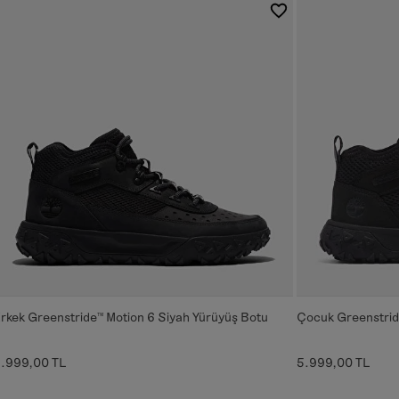
rkek Greenstride™ Motion 6 Siyah Yürüyüş Botu
Çocuk Greenstrid
.999,00 TL
5.999,00 TL