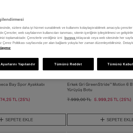
gilendirmesi
itesinde, sizlere daha iyi hizmet sunabilmek ve kullanımı kolaylaştırabilmek amacıyla çerezler
ır.Çerezler, web sayfalarının kullanıcıları tanıması, sitenin içeriğinin iyileştirilmesi ve geliştir
rinizi toplamaktadır. Çerezlerle verdiğiniz izni
buraya
tıklayarak veya web sitesinde her sayfa
iz Çerez Politikası sayfasında yer alan bağlantı yoluyla her zaman düzenleyebilirsiniz. Detayl
klayınız
Ayarlarını Yapılandır
Tümünü Reddet
Tümünü Kabul
eneca Bay Spor Ayakkabı
Erkek Gri GreenStride™ Motion 6 Bil
Yürüyüş Botu
74,25 TL
(25%)
7.999,00 TL
5.999,25 TL
(25%)
SEPETE EKLE
SEPETE EKL