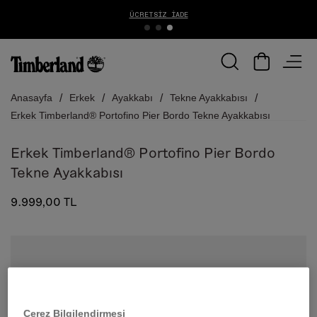
ÜCRETSIZ İADE
Anasayfa
Erkek
Ayakkabı
Tekne Ayakkabısı
Erkek Timberland® Portofino Pier Bordo Tekne Ayakkabısı
Erkek Timberland® Portofino Pier Bordo
Tekne Ayakkabısı
9.999,00 TL
Çerez Bilgilendirmesi