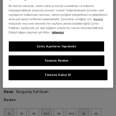
Bu internet sitesinde, sizlere daha iyi hizmet sunabilmek ve kullanımı
kolaylaştırabilmek amacıyla çerezler ”cookie” kullanılmaktadır.Çerezler, web
sayfalarının kullanıcıları tanıması, sitenin içeriğinin iyileştirilmesi ve geliştirilmesi
amacıyla kişisel verilerinizi toplamaktadır. Çerezlerle verdiğiniz izni
buraya
tıklayarak veya web sitesinde her sayfanın altında bulabileceğiniz Çerez
Politikası sayfasında yer alan bağlantı yoluyla her zaman düzenleyebilirsiniz.
Detaylı bilgiye ulaşmak için lütfen
tıklayınız
Çerez Ayarlarını Yapılandır
Tümünü Reddet
Tümünü Kabul Et
Renk:
Burgundy Full Grain
Beden:
41
42
43
43.5
44
44.5
45
46