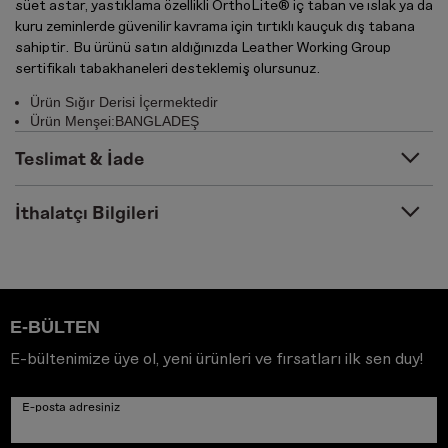
süet astar, yastıklama özellikli OrthoLite® iç taban ve ıslak ya da
kuru zeminlerde güvenilir kavrama için tırtıklı kauçuk dış tabana
sahiptir. Bu ürünü satın aldığınızda Leather Working Group
sertifikalı tabakhaneleri desteklemiş olursunuz.
Ürün Sığır Derisi İçermektedir
Ürün Menşei:BANGLADEŞ
Teslimat & İade
İthalatçı Bilgileri
E-BÜLTEN
E-bültenimize üye ol, yeni ürünleri ve fırsatları ilk sen duy!
E-posta adresiniz