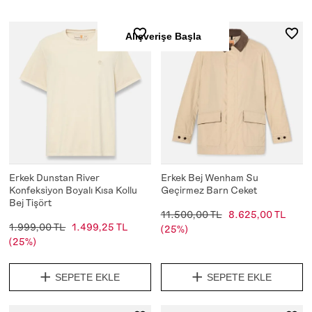
Alışverişe Başla
Erkek Dunstan River
Erkek Bej Wenham Su
Konfeksiyon Boyalı Kısa Kollu
Geçirmez Barn Ceket
Bej Tişört
11.500,00 TL
8.625,00 TL
1.999,00 TL
1.499,25 TL
(25%)
(25%)
SEPETE EKLE
SEPETE EKLE