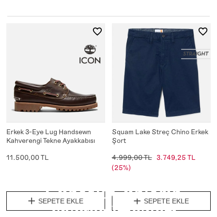
Erkek 3-Eye Lug Handsewn
Squam Lake Streç Chino Erkek
Kahverengi Tekne Ayakkabısı
Şort
11.500,00 TL
4.999,00 TL
3.749,25 TL
(25%)
Güneşli Günlerin
SEPETE EKLE
SEPETE EKLE
Vazgeçilmezleri