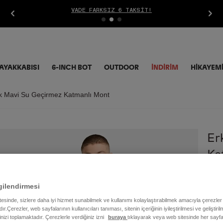
ÜCRETSIZ İADE
AYAKKABISI
6-INCH BOT
OUTDOOR
İNDIRIM
HİKAYEM
k Mavi Su Geçirmez Katmanlı Mont
Er
Ka
8.9
gilendirmesi
itesinde, sizlere daha iyi hizmet sunabilmek ve kullanımı kolaylaştırabilmek amacıyla çerezler
ır.Çerezler, web sayfalarının kullanıcıları tanıması, sitenin içeriğinin iyileştirilmesi ve geliştir
Renk
rinizi toplamaktadır. Çerezlerle verdiğiniz izni
buraya
tıklayarak veya web sitesinde her sayfa