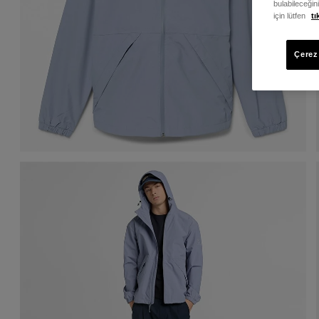
bulabileceğin
için lütfen
tı
Çerez 