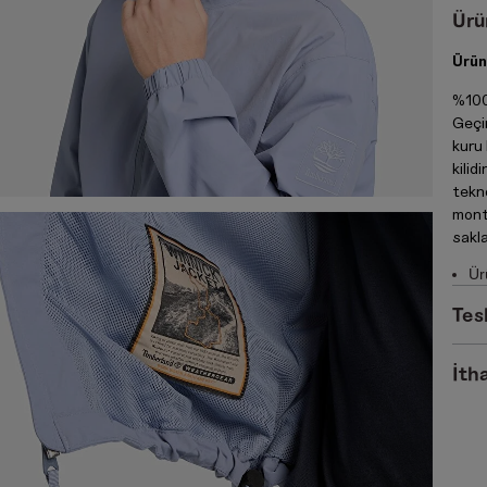
Ürü
Ürün
%100
Geçi
kuru 
kilid
tekno
mont 
sakla
Ür
Tes
İtha