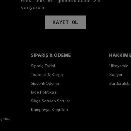
elektronik ileti göndermesine izin
veriyorum.
KAYIT OL
SİPARİŞ & ÖDEME
HAKKIMI
Sipariş Takibi
Hikayemiz
Teslimat & Kargo
Kariyer
Güvenli Ödeme
Sürdürülebili
İade Politikası
Sıkça Sorulan Sorular
Kampanya Koşulları
eşmesi