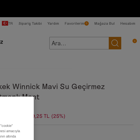
TR
Sipariş Takibi
Yardım
Favorilerim
Mağaza Bul
Hesabım
0
0
İZ
kek Winnick Mavi Su Geçirmez
tmanlı Mont
99,00 TL
6.749,25 TL
(25%)
 ”cookie”
ilmesi amacıyla
:
Stone Wash
nın altında