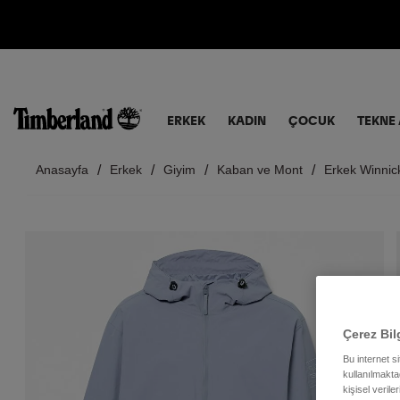
ERKEK
KADIN
ÇOCUK
TEKNE 
Anasayfa
Erkek
Giyim
Kaban ve Mont
Erkek Winnic
Çerez Bil
Bu internet s
kullanılmaktad
kişisel verile