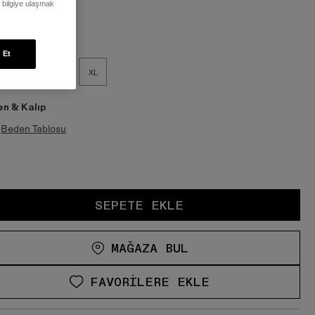
ı bilgiye ulaşmak
en:
 Et
M
L
XL
n & Kalıp
Beden Tablosu
SEPETE EKLE
MAĞAZA BUL
FAVORILERE EKLE