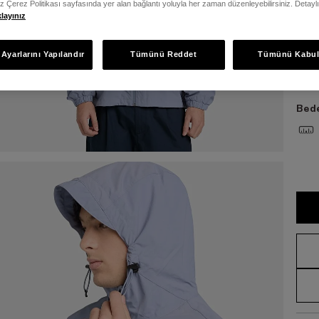
iz Çerez Politikası sayfasında yer alan bağlantı yoluyla her zaman düzenleyebilirsiniz. Detayl
klayınız
Bed
Ayarlarını Yapılandır
Tümünü Reddet
Tümünü Kabul
S
Bede