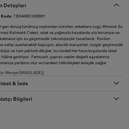
n Detayları
 Kodu:
TB0A68CBB881
 geri dönüştürülmüş naylondan üretilen, erkeklere özgü Winnick Su
rmez Katmanlı Ceket, ıslak ve yağmurlu havalarda sizi koruması ve
kalmanız için su geçirmezlik teknolojisiyle tasarlandı. Kordon
ine sahip ayarlanabilir kapüşon, elastik manşetler, rüzgâr geçirmezlik
lojisi ve tam yalıtımlı dikişler, bu modeli her hava koşulunda ideal
hâline getiriyor. Fermuarlı, çapraz cepler değerli eşyalarınızı
manıza yardımcı olur ve hareket hâlindeyken kolaylık sağlar.
ün Menşei:BANGLADEŞ
limat & İade
latçı Bilgileri