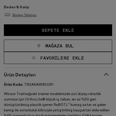
Beden & Kalıp
Beden Tablosu
SEPETE EKLE
MAĞAZA BUL
FAVORILERE EKLE
Ürün Detayları
Ürün Kodu:
TB0A6AW9EO91
Winsor Trail bağcıklı trainer modelimizde üst düzey rahatlık
sunması için OrthoLite® köpük iç taban, en az %50 geri
dönüştürülmüş plastik içeren ReBOTL™ kumaş astar ve şeker
kamışı ile sorumluluk bilinciyle yetiştirilmiş kauçuktan elde edilen
%65 oranında biyo-bazlı malzemelerle üretilmiş EVA karışımı