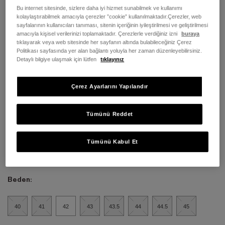
Bu internet sitesinde, sizlere daha iyi hizmet sunabilmek ve kullanımı
kolaylaştırabilmek amacıyla çerezler ”cookie” kullanılmaktadır.Çerezler, web
sayfalarının kullanıcıları tanıması, sitenin içeriğinin iyileştirilmesi ve geliştirilmesi
amacıyla kişisel verilerinizi toplamaktadır. Çerezlerle verdiğiniz izni
buraya
tıklayarak veya web sitesinde her sayfanın altında bulabileceğiniz Çerez
Politikası sayfasında yer alan bağlantı yoluyla her zaman düzenleyebilirsiniz.
Detaylı bilgiye ulaşmak için lütfen
tıklayınız
Çerez Ayarlarını Yapılandır
Tümünü Reddet
Tümünü Kabul Et
Renk:
Olive Knit
Beden:
40
41
42
43
43.5
44
44.5
45