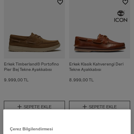
Erkek Timberland® Portofino
Erkek Klasik Kahverengi Deri
Pier Bej Tekne Ayakkabısı
Tekne Ayakkabısı
9.999,00 TL
8.999,00 TL
SEPETE EKLE
SEPETE EKLE
Çerez Bilgilendirmesi