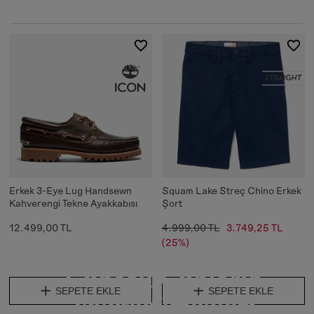
Erkek 3-Eye Lug Handsewn
Squam Lake Streç Chino Erkek
Kahverengi Tekne Ayakkabısı
Şort
12.499,00 TL
4.999,00 TL
3.749,25 TL
(25%)
Güneşli Günlerin
SEPETE EKLE
SEPETE EKLE
Vazgeçilmezleri