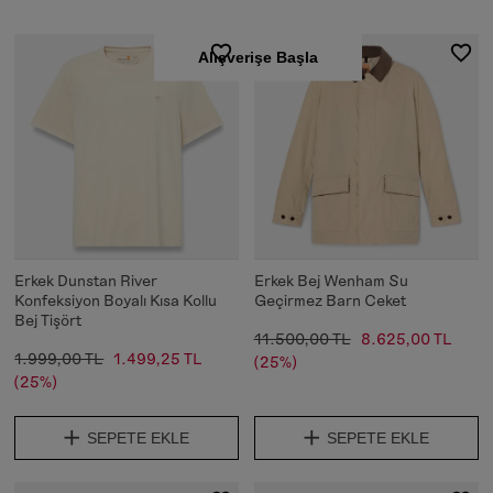
Alışverişe Başla
Erkek Dunstan River
Erkek Bej Wenham Su
Konfeksiyon Boyalı Kısa Kollu
Geçirmez Barn Ceket
Bej Tişört
11.500,00 TL
8.625,00 TL
1.999,00 TL
1.499,25 TL
(25%)
(25%)
SEPETE EKLE
SEPETE EKLE