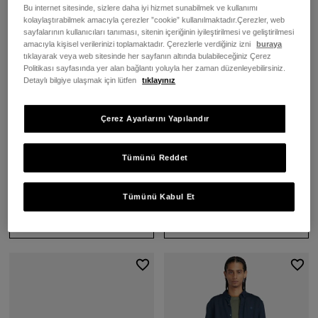
Bu internet sitesinde, sizlere daha iyi hizmet sunabilmek ve kullanımı
kolaylaştırabilmek amacıyla çerezler ”cookie” kullanılmaktadır.Çerezler, web
sayfalarının kullanıcıları tanıması, sitenin içeriğinin iyileştirilmesi ve geliştirilmesi
amacıyla kişisel verilerinizi toplamaktadır. Çerezlerle verdiğiniz izni
buraya
tıklayarak veya web sitesinde her sayfanın altında bulabileceğiniz Çerez
Politikası sayfasında yer alan bağlantı yoluyla her zaman düzenleyebilirsiniz.
Detaylı bilgiye ulaşmak için lütfen
tıklayınız
Çerez Ayarlarını Yapılandır
Erkek Klasik Kahverengi Deri
Erkek Exeter River
Tekne Ayakkabısı
Yeşil/Kahverengi Tam Fermuarlı
Sweatshirt
Tümünü Reddet
9.999,00 TL
5.499,00 TL
4.124,25 TL
(25%)
Tümünü Kabul Et
SEPETE EKLE
SEPETE EKLE