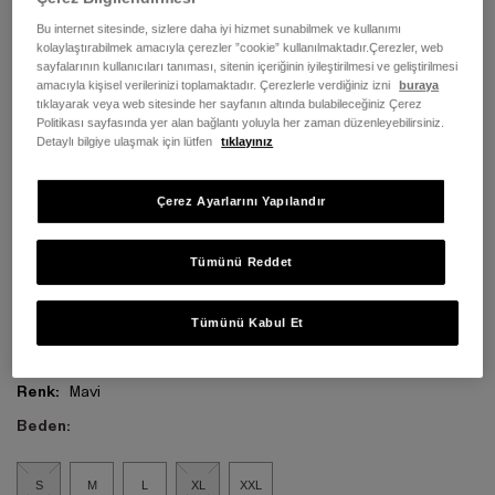
Bu internet sitesinde, sizlere daha iyi hizmet sunabilmek ve kullanımı
kolaylaştırabilmek amacıyla çerezler ”cookie” kullanılmaktadır.Çerezler, web
sayfalarının kullanıcıları tanıması, sitenin içeriğinin iyileştirilmesi ve geliştirilmesi
amacıyla kişisel verilerinizi toplamaktadır. Çerezlerle verdiğiniz izni
buraya
tıklayarak veya web sitesinde her sayfanın altında bulabileceğiniz Çerez
Politikası sayfasında yer alan bağlantı yoluyla her zaman düzenleyebilirsiniz.
Detaylı bilgiye ulaşmak için lütfen
tıklayınız
Çerez Ayarlarını Yapılandır
Tümünü Reddet
Tümünü Kabul Et
Renk:
Mavi
Beden:
S
M
L
XL
XXL