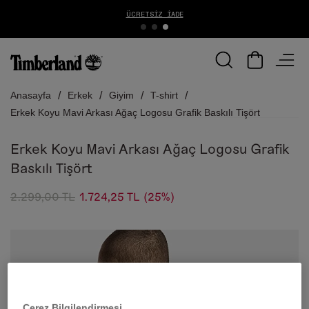
ÜCRETSIZ İADE
Anasayfa
Erkek
Giyim
T-shirt
Erkek Koyu Mavi Arkası Ağaç Logosu Grafik Baskılı Tişört
Erkek Koyu Mavi Arkası Ağaç Logosu Grafik
Baskılı Tişört
2.299,00 TL
1.724,25 TL
(25%)
Çerez Bilgilendirmesi