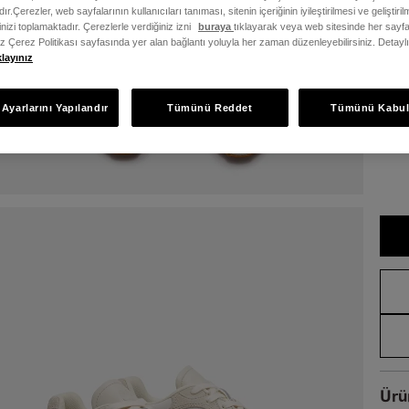
ır.Çerezler, web sayfalarının kullanıcıları tanıması, sitenin içeriğinin iyileştirilmesi ve geliştir
rinizi toplamaktadır. Çerezlerle verdiğiniz izni
buraya
tıklayarak veya web sitesinde her sayfa
iz Çerez Politikası sayfasında yer alan bağlantı yoluyla her zaman düzenleyebilirsiniz. Detayl
klayınız
36
Bede
Ayarlarını Yapılandır
Tümünü Reddet
Tümünü Kabul
Ürü