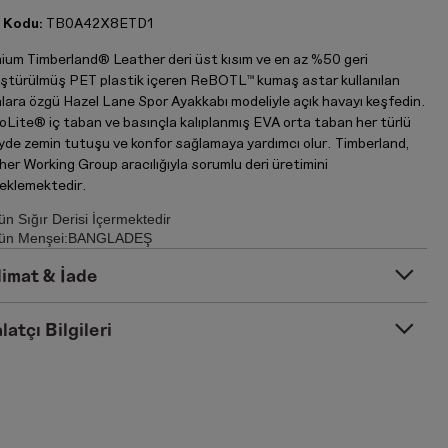
 Kodu:
TB0A42X8ETD1
ium Timberland® Leather deri üst kısım ve en az %50 geri
ştürülmüş PET plastik içeren ReBOTL™ kumaş astar kullanılan
nlara özgü Hazel Lane Spor Ayakkabı modeliyle açık havayı keşfedin.
oLite® iç taban ve basınçla kalıplanmış EVA orta taban her türlü
yde zemin tutuşu ve konfor sağlamaya yardımcı olur. Timberland,
er Working Group aracılığıyla sorumlu deri üretimini
eklemektedir.
ün Sığır Derisi İçermektedir
ün Menşei:BANGLADEŞ
limat & İade
latçı Bilgileri