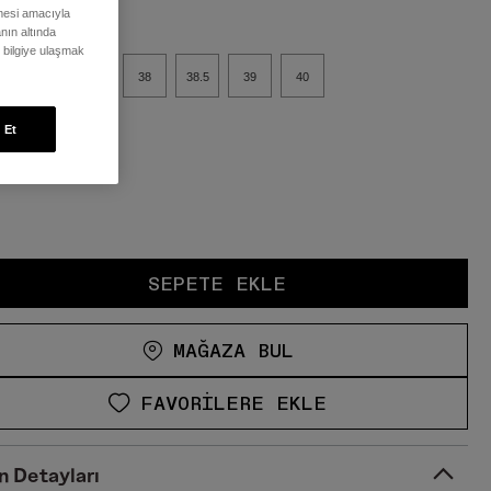
ilmesi amacıyla
nın altında
ı bilgiye ulaşmak
37
37.5
38
38.5
39
40
n & Kalıp
 Et
Beden Tablosu
SEPETE EKLE
MAĞAZA BUL
FAVORILERE EKLE
n Detayları