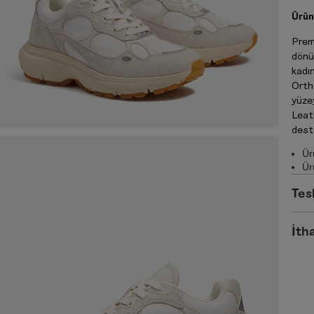
Ürün
Prem
dönü
kadı
Orth
yüze
Leath
dest
Ür
Ür
Tes
İtha