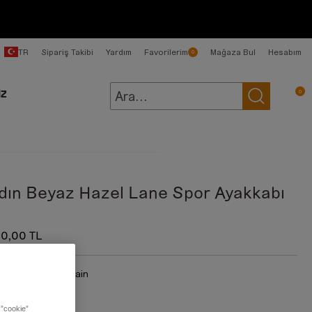
TR
Sipariş Takibi
Yardım
Favorilerim
Mağaza Bul
Hesabım
0
0
İZ
dın Beyaz Hazel Lane Spor Ayakkabı
50,00 TL
:
Natural Full Grain
en:
 ”cookie”