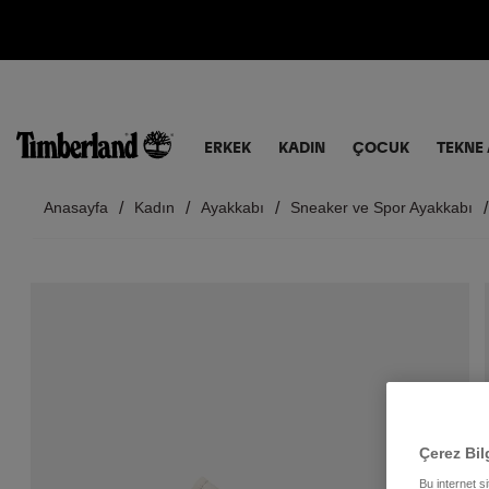
ERKEK
KADIN
ÇOCUK
TEKNE 
Anasayfa
Kadın
Ayakkabı
Sneaker ve Spor Ayakkabı
Çerez Bil
Bu internet s