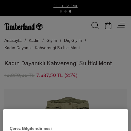
ÜCRETSIZ İADE
Anasayfa
Kadın
Giyim
Dış Giyim
Kadın Dayanıklı Kahverengi Su İtici Mont
Kadın Dayanıklı Kahverengi Su İtici Mont
10.250,00 TL
7.687,50 TL
(25%)
Çerez Bilgilendirmesi