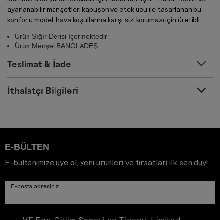
ayarlanabilir manşetler, kapüşon ve etek ucu ile tasarlanan bu
konforlu model, hava koşullarına karşı sizi koruması için üretildi.
Ürün Sığır Derisi İçermektedir
Ürün Menşei:BANGLADEŞ
Teslimat & İade
İthalatçı Bilgileri
E-BÜLTEN
E-bültenimize üye ol, yeni ürünleri ve fırsatları ilk sen duy!
E-posta adresiniz
VF Ege Giyim Sanayi ve Ticaret Limited