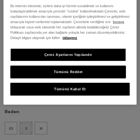
Bu internet sitesinde, sizlere daha iyi hizmet sunabilmek ve kullanımı
kolaylaştırabilmek amacıyla çerezler ”cookie” kullanılmaktadır.Çerezler, web
sayfalarının kullanıcıları tanıması, sitenin içeriğinin iyileştirilmesi ve geliştirilmesi
amacıyla kişisel verilerinizi toplamaktadır. Çerezlerle verdiğiniz izni
buraya
tıklayarak veya web sitesinde her sayfanın altında bulabileceğiniz Çerez
Politikası sayfasında yer alan bağlantı yoluyla her zaman düzenleyebilirsiniz.
Detaylı bilgiye ulaşmak için lütfen
tıklayınız
Çerez Ayarlarını Yapılandır
Tümünü Reddet
Tümünü Kabul Et
Renk:
Cassel Earth
Beden:
XS
S
M