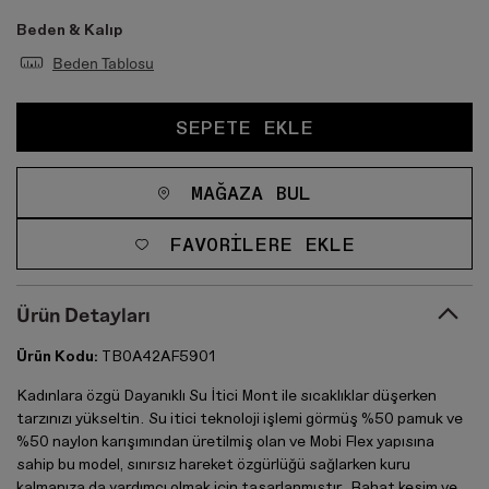
Beden & Kalıp
Beden Tablosu
SEPETE EKLE
MAĞAZA BUL
FAVORILERE EKLE
Ürün Detayları
Ürün Kodu:
TB0A42AF5901
Kadınlara özgü Dayanıklı Su İtici Mont ile sıcaklıklar düşerken
tarzınızı yükseltin. Su itici teknoloji işlemi görmüş %50 pamuk ve
%50 naylon karışımından üretilmiş olan ve Mobi Flex yapısına
sahip bu model, sınırsız hareket özgürlüğü sağlarken kuru
kalmanıza da yardımcı olmak için tasarlanmıştır. Rahat kesim ve