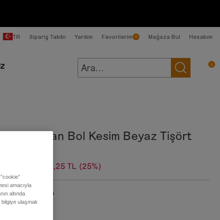
TR
Sipariş Takibi
Yardım
Favorilerim
Mağaza Bul
Hesabım
0
0
İZ
dın Dunstan Bol Kesim Beyaz Tişört
99,00 TL
1.724,25 TL
(25%)
 ”cookie”
ilmesi amacıyla
:
Vintage White
nın altında
ı bilgiye ulaşmak
en: