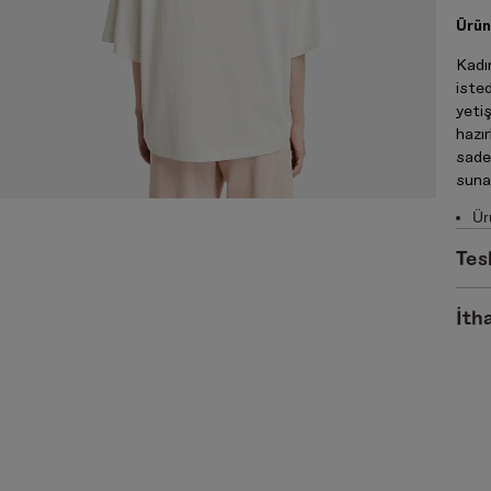
Ürün
Kadın
isted
yetiş
hazı
sadel
suna
Ür
Tes
İtha