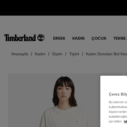
ERKEK
KADIN
ÇOCUK
TEKNE 
Anasayfa
Kadın
Giyim
Tişört
Kadın Dunstan Bol Kes
Çerez Bil
Bu internet s
kullanılmaktad
kişisel verile
bulabileceğin
için lütfen
tı