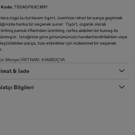
 Kodu:
TB0A5P8XCM91
lara özgü bu bol kesim tişört, üzerinize rahat bir parça geçirmek
iğinizde harika bir seçenek sunar. Tişört, organik olarak
tirilmiş pamuk liflerinden üretilmiş, nefes alabilen bir kumaş ile
rlanmıştır. İsteğinize göre görünümünüzü hareketlendirilebilen veya
eştirilebilen parça, tüm etkinlikler için mükemmel bir seçenek
r.
ün Menşei:VİETNAM, KAMBOÇYA
limat & İade
latçı Bilgileri