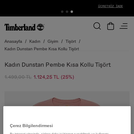
ÜCRETSIZ İADE
Anasayfa
Kadın
Giyim
Tişört
Kadın Dunstan Pembe Kısa Kollu Tişört
Kadın Dunstan Pembe Kısa Kollu Tişört
1.499,00 TL
1.124,25 TL
(25%)
Çerez Bilgilendirmesi
Bu internet sitesinde, sizlere daha iyi hizmet sunabilmek ve kullanımı