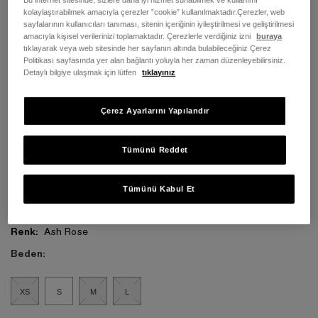
kolaylaştırabilmek amacıyla çerezler ”cookie” kullanılmaktadır.Çerezler, web
sayfalarının kullanıcıları tanıması, sitenin içeriğinin iyileştirilmesi ve geliştirilmesi
amacıyla kişisel verilerinizi toplamaktadır. Çerezlerle verdiğiniz izni
buraya
tıklayarak veya web sitesinde her sayfanın altında bulabileceğiniz Çerez
Politikası sayfasında yer alan bağlantı yoluyla her zaman düzenleyebilirsiniz.
Detaylı bilgiye ulaşmak için lütfen
tıklayınız
Çerez Ayarlarını Yapılandır
Tümünü Reddet
Tümünü Kabul Et
Renk:
Ash Rose
Beden:
XS
S
M
L