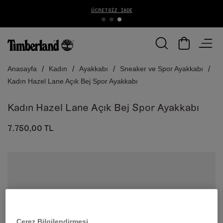
ÜCRETSIZ İADE
Anasayfa
Kadın
Ayakkabı
Sneaker ve Spor Ayakkabı
Kadın Hazel Lane Açık Bej Spor Ayakkabı
Kadın Hazel Lane Açık Bej Spor Ayakkabı
7.750,00 TL
Çerez Bilgilendirmesi