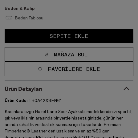
Beden & Kalıp
Beden Tablosu
SEPETE EKLE
MAĞAZA BUL
FAVORILERE EKLE
Ürün Detayları
Ürün Kodu:
TB0A42X8EN61
Kadınlara özgü Hazel Lane Spor Ayakkabı modeli kendinizi sportif,
şık veya ikisinin arasında bir yerde hissettiğinizde, günün her
anında rahatlık ve destek sunması için tasarlandı. Premium
Timberland® Leather deri üst kısım ve en az %50 geri
dönüştürülmüş PET plastik içeren ReBOTL™ kumaş astar ile