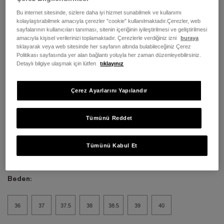
Bu internet sitesinde, sizlere daha iyi hizmet sunabilmek ve kullanımı
kolaylaştırabilmek amacıyla çerezler ”cookie” kullanılmaktadır.Çerezler, web
sayfalarının kullanıcıları tanıması, sitenin içeriğinin iyileştirilmesi ve geliştirilmesi
amacıyla kişisel verilerinizi toplamaktadır. Çerezlerle verdiğiniz izni
buraya
tıklayarak veya web sitesinde her sayfanın altında bulabileceğiniz Çerez
Politikası sayfasında yer alan bağlantı yoluyla her zaman düzenleyebilirsiniz.
Detaylı bilgiye ulaşmak için lütfen
tıklayınız
Çerez Ayarlarını Yapılandır
Tümünü Reddet
Tümünü Kabul Et
Renk:
Light Beige Full Grain
Beden:
36
37
37.5
38
38.5
39
40