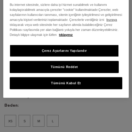
Bu internet sitesinde, sizlere daha iyi hizmet sunabilmek ve kullanımı
kolaylaştırabilmek amacıyla çerezler ”cookie” kullanılmaktadır.Çerezler, web
sayfalarının kullanıcıları tanıması, sitenin içeriğinin iyileştirilmesi ve geliştirilmesi
amacıyla kişisel verilerinizi toplamaktadır. Çerezlerle verdiğiniz izni
buraya
tıklayarak veya web sitesinde her sayfanın altında bulabileceğiniz Çerez
Politikası sayfasında yer alan bağlantı yoluyla her zaman düzenleyebilirsiniz.
Detaylı bilgiye ulaşmak için lütfen
tıklayınız
Çerez Ayarlarını Yapılandır
Tümünü Reddet
Tümünü Kabul Et
Renk:
Putty
Beden:
XS
S
M
L