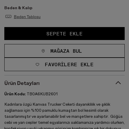
Beden & Kalıp
Beden Tablosu
SEPETE EKLE
MAĞAZA BUL
FAVORILERE EKLE
Ürün Detayları
Ürün Kodu:
TB0A6KUB2601
Kadınlara özgü Kanvas Trucker Ceketi dayanıklılık ve şıklık
sağlaması için %100 pamuklu kumaştan bol kesimli olarak
tasarlanmıştır ve ayarlanabilir bel ve manşetlere sahiptir. Göğüs
cebi ve yan cepler temel eşyalarınızı saklamanıza yardımcı olurken,
konfeksiyon usulü yıkanmış görünüm kombininize şık bir dokunuş