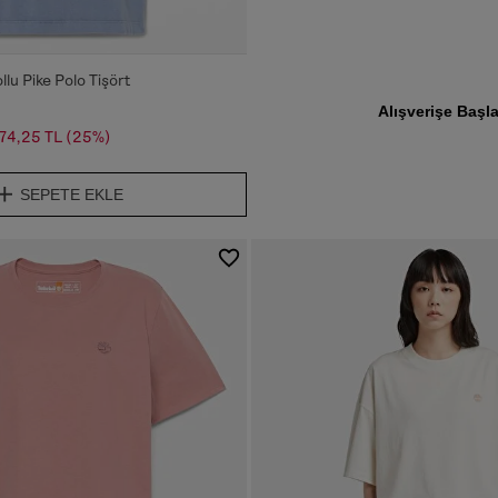
Tatile ha
ol.
llu Pike Polo Tişört
Alışverişe Başl
74,25 TL
(25%)
SEPETE EKLE