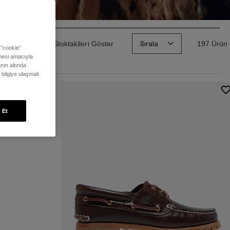
Sırala
Sadece Stoktakileri Göster
197 Ürün
 ”cookie”
ilmesi amacıyla
nın altında
ı bilgiye ulaşmak
 Et