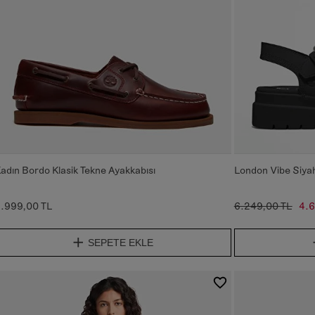
adın Bordo Klasik Tekne Ayakkabısı
London Vibe Siyah
.999,00 TL
6.249,00 TL
4.6
SEPETE EKLE