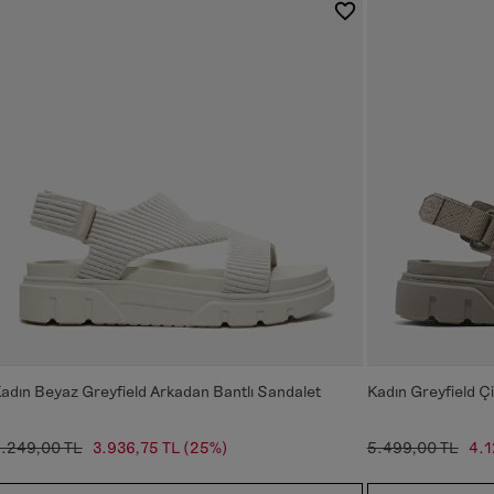
adın Beyaz Greyfield Arkadan Bantlı Sandalet
Kadın Greyfield Çi
.249,00 TL
3.936,75 TL
(25%)
5.499,00 TL
4.1