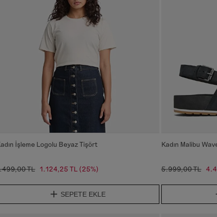
adın İşleme Logolu Beyaz Tişört
Kadın Malibu Wav
.499,00 TL
1.124,25 TL
(25%)
5.999,00 TL
4.4
SEPETE EKLE