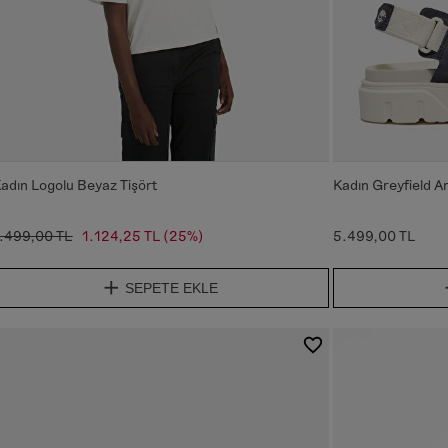
adın Logolu Beyaz Tişört
Kadın Greyfield A
.499,00 TL
1.124,25 TL
(25%)
5.499,00 TL
SEPETE EKLE