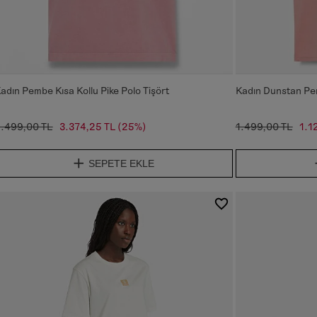
adın Pembe Kısa Kollu Pike Polo Tişört
Kadın Dunstan Pem
.499,00 TL
3.374,25 TL
(25%)
1.499,00 TL
1.1
SEPETE EKLE