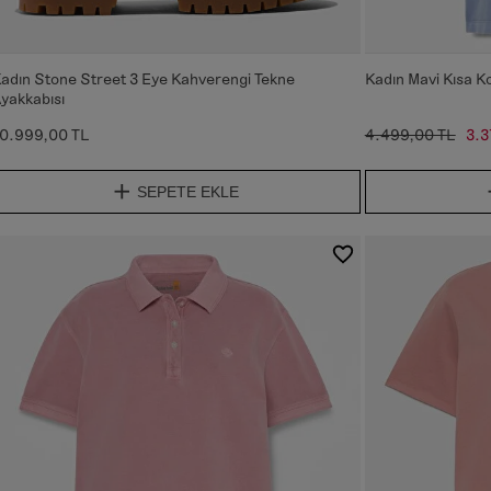
adın Stone Street 3 Eye Kahverengi Tekne
Kadın Mavi Kısa Ko
yakkabısı
0.999,00 TL
4.499,00 TL
3.3
SEPETE EKLE