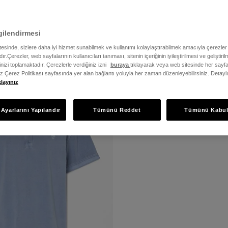
gilendirmesi
Beden
Fiyat
itesinde, sizlere daha iyi hizmet sunabilmek ve kullanımı kolaylaştırabilmek amacıyla çerezler
ır.Çerezler, web sayfalarının kullanıcıları tanıması, sitenin içeriğinin iyileştirilmesi ve geliştir
rinizi toplamaktadır. Çerezlerle verdiğiniz izni
buraya
tıklayarak veya web sitesinde her sayfa
iz Çerez Politikası sayfasında yer alan bağlantı yoluyla her zaman düzenleyebilirsiniz. Detayl
klayınız
Ayarlarını Yapılandır
Tümünü Reddet
Tümünü Kabul