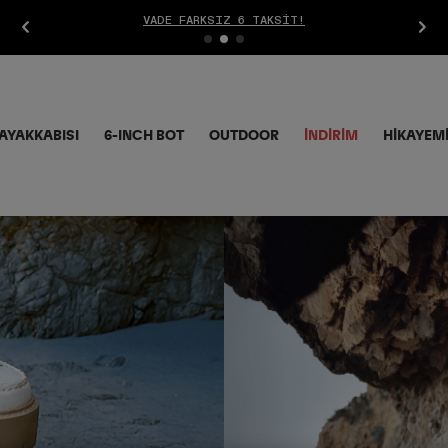
ÜCRETSIZ İADE
AYAKKABISI
6-INCH BOT
OUTDOOR
İNDIRIM
HİKAYEM