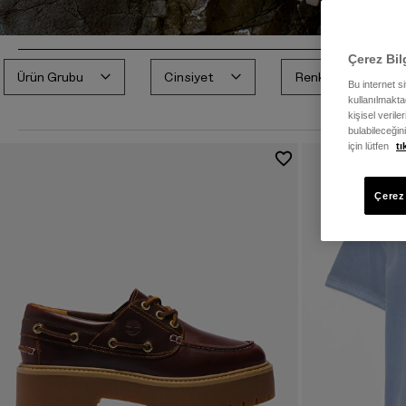
Çerez Bil
Ürün Grubu
Cinsiyet
Renk
Bu internet s
kullanılmaktad
kişisel verile
bulabileceğin
için lütfen
tı
Çerez 