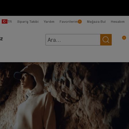
TR
Sipariş Takibi
Yardım
Favorilerim
Mağaza Bul
Hesabım
0
0
İZ