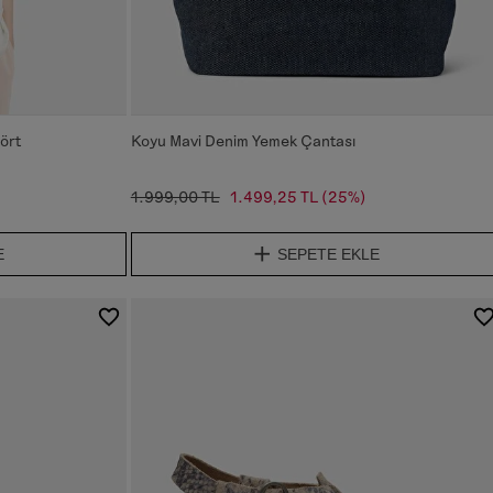
ört
Koyu Mavi Denim Yemek Çantası
1.999,00 TL
1.499,25 TL
(25%)
E
SEPETE EKLE