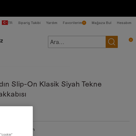
TR
Sipariş Takibi
Yardım
Favorilerim
Mağaza Bul
Hesabım
0
0
İZ
dın Slip-On Klasik Siyah Tekne
akkabısı
99,00 TL
:
Black Full Grain
 ”cookie”