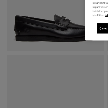
kullanılmaktad
kişisel verile
bulabileceğin
için lütfen
tı
Çerez 