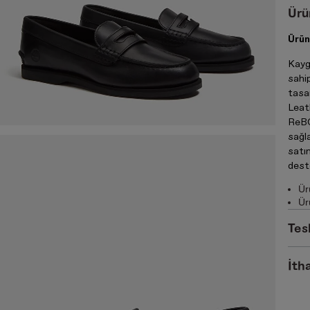
Ürü
Ürün
Kayg
sahi
tasar
Leat
ReBO
sağl
satın
dest
Ür
Ür
Tes
İtha