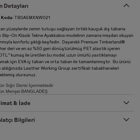
n Detayları
 Kodu:
TB0A5MXNW021
an yüzeylerde zemin tutuşu sağlayan tırtıklı kauçuk dış tabana
p Slip-On Klasik Tekne Ayakkabısı modelinin zamana meydan okuyan
ımıyla konforlu şıklığı keşfedin. Dayanıklı Premium Timberland®
her deri ve en az %50 geri dönüştürülmüş PET plastik içeren
TL™ kumaş ile üretilen bu model, uzun ömürlü yastıklamayı
amak için EVA iç taban ve orta taban ile tamamlanmıştır. Bu ürünü
 aldığınızda Leather Working Group sertifikalı tabakhaneleri
eklemiş olursunuz.
ün Sığır Derisi İçermektedir
ün Menşei:BANGLADEŞ
limat & İade
latçı Bilgileri