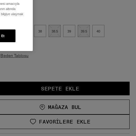
ilmesi amacıyla
en:
nın altında
ı bilgiye ulaşmak
37
37.5
38
38.5
39
39.5
40
 Et
n & Kalıp
Beden Tablosu
SEPETE EKLE
MAĞAZA BUL
FAVORILERE EKLE