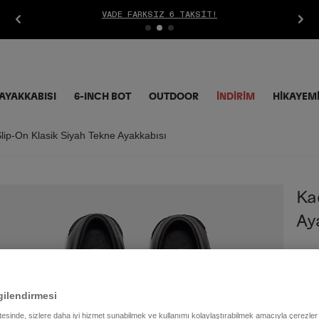
VADE FARKSIZ 6 TAKSIT!
AYAKKABISI
6-INCH BOT
OUTDOOR
İNDIRIM
HİKAYEM
lip-On Klasik Siyah Tekne Ayakkabısı
Ka
Ay
8.9
gilendirmesi
Renk
itesinde, sizlere daha iyi hizmet sunabilmek ve kullanımı kolaylaştırabilmek amacıyla çerezler