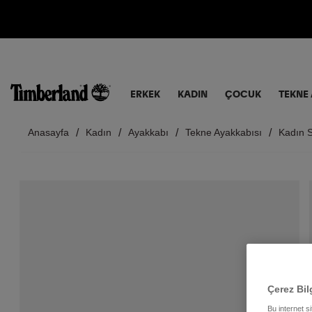
ERKEK
KADIN
ÇOCUK
TEKNE 
Anasayfa
Kadın
Ayakkabı
Tekne Ayakkabısı
Kadın S
Çerez Bil
Bu internet s