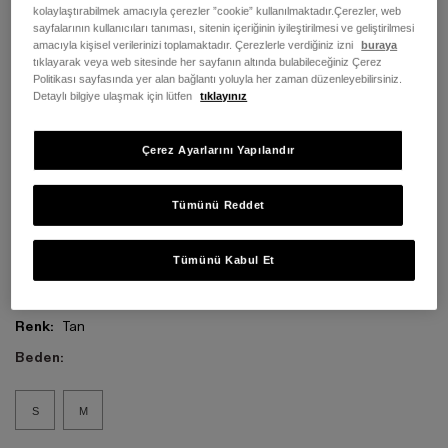
kolaylaştırabilmek amacıyla çerezler ”cookie” kullanılmaktadır.Çerezler, web
sayfalarının kullanıcıları tanıması, sitenin içeriğinin iyileştirilmesi ve geliştirilmesi
amacıyla kişisel verilerinizi toplamaktadır. Çerezlerle verdiğiniz izni
buraya
tıklayarak veya web sitesinde her sayfanın altında bulabileceğiniz Çerez
Politikası sayfasında yer alan bağlantı yoluyla her zaman düzenleyebilirsiniz.
Detaylı bilgiye ulaşmak için lütfen
tıklayınız
Çerez Ayarlarını Yapılandır
Tümünü Reddet
Tümünü Kabul Et
Renk:
Tan
Beden:
S
M