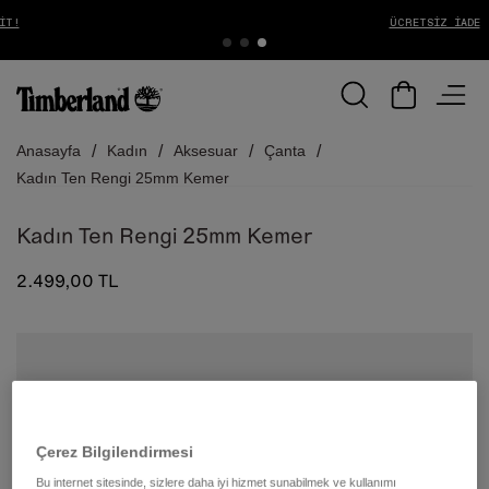
ÜCRETSIZ İADE
Anasayfa
Kadın
Aksesuar
Çanta
Kadın Ten Rengi 25mm Kemer
Kadın Ten Rengi 25mm Kemer
2.499,00 TL
Çerez Bilgilendirmesi
Bu internet sitesinde, sizlere daha iyi hizmet sunabilmek ve kullanımı