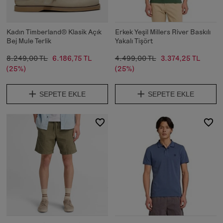
Kadın Timberland® Klasik Açık
Erkek Yeşil Millers River Baskılı
Bej Mule Terlik
Yakalı Tişört
8.249,00 TL
6.186,75 TL
4.499,00 TL
3.374,25 TL
(25%)
(25%)
SEPETE EKLE
SEPETE EKLE