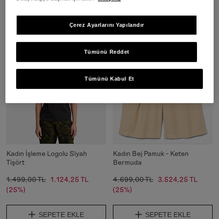
SEPETE EKLE
SEPETE EKLE
Çerez Ayarlarını Yapılandır
Tümünü Reddet
Tümünü Kabul Et
Kadın İşleme Logolu Siyah
Kadın Bej Pamuk - Keten
Tişört
Bermuda
1.499,00 TL
1.124,25 TL
4.699,00 TL
3.524,25 TL
(25%)
(25%)
SEPETE EKLE
SEPETE EKLE