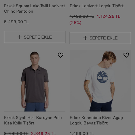
Erkek Squam Lake Twill Lacivert
Erkek Lacivert Logolu Tişört
Chino Pantolon
1.499,00 TL
1.124,25 TL
5.499,00 TL
(25%)
SEPETE EKLE
SEPETE EKLE
Erkek Siyah Hızlı Kuruyan Polo
Erkek Kennebec River Ağaç
Kısa Kollu Tişört
Logolu Beyaz Tişört
3.799,00 TL
2.849,25 TL
1.499,00 TL