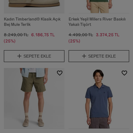
Kadın Timberland® Klasik Açık
Erkek Yeşil Millers River Baskılı
Bej Mule Terlik
Yakalı Tişört
8.249,00 TL
6.186,75 TL
4.499,00 TL
3.374,25 TL
(25%)
(25%)
SEPETE EKLE
SEPETE EKLE