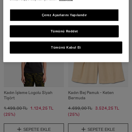
SEPETE EKLE
SEPETE EKLE
Çerez Ayarlarını Yapılandır
Tümünü Reddet
Tümünü Kabul Et
Kadın İşleme Logolu Siyah
Kadın Bej Pamuk - Keten
Tişört
Bermuda
1.499,00 TL
1.124,25 TL
4.699,00 TL
3.524,25 TL
(25%)
(25%)
SEPETE EKLE
SEPETE EKLE