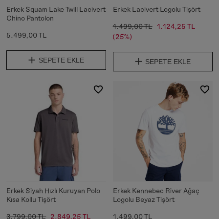
Erkek Squam Lake Twill Lacivert
Erkek Lacivert Logolu Tişört
Chino Pantolon
1.499,00 TL
1.124,25 TL
5.499,00 TL
(25%)
SEPETE EKLE
SEPETE EKLE
Erkek Siyah Hızlı Kuruyan Polo
Erkek Kennebec River Ağaç
Kısa Kollu Tişört
Logolu Beyaz Tişört
3.799,00 TL
2.849,25 TL
1.499,00 TL