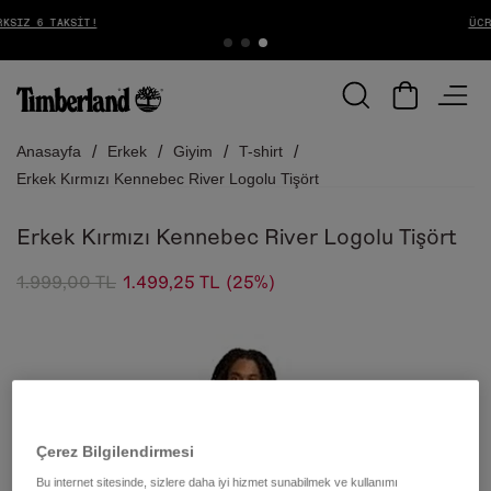
ÜCRETSIZ İADE
Anasayfa
Erkek
Giyim
T-shirt
Erkek Kırmızı Kennebec River Logolu Tişört
Erkek Kırmızı Kennebec River Logolu Tişört
1.999,00 TL
1.499,25 TL
(25%)
Çerez Bilgilendirmesi
Bu internet sitesinde, sizlere daha iyi hizmet sunabilmek ve kullanımı