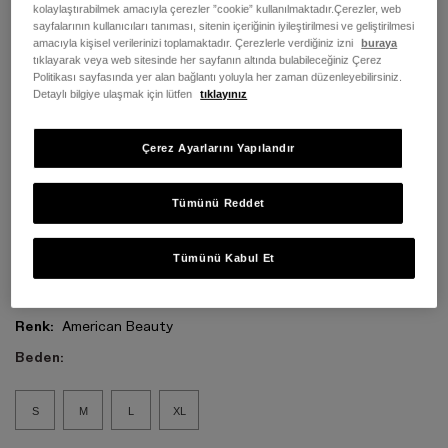
kolaylaştırabilmek amacıyla çerezler ”cookie” kullanılmaktadır.Çerezler, web
sayfalarının kullanıcıları tanıması, sitenin içeriğinin iyileştirilmesi ve geliştirilmesi
amacıyla kişisel verilerinizi toplamaktadır. Çerezlerle verdiğiniz izni
buraya
tıklayarak veya web sitesinde her sayfanın altında bulabileceğiniz Çerez
Politikası sayfasında yer alan bağlantı yoluyla her zaman düzenleyebilirsiniz.
Detaylı bilgiye ulaşmak için lütfen
tıklayınız
Çerez Ayarlarını Yapılandır
Tümünü Reddet
Tümünü Kabul Et
Renk:
American Beauty
Beden:
S
M
L
XL