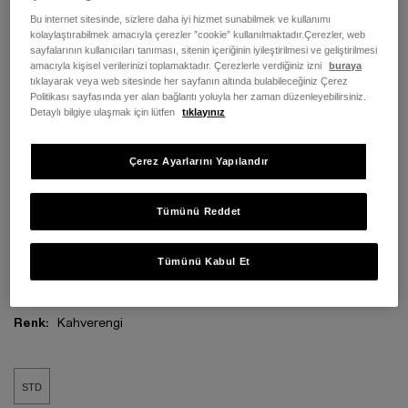
Bu internet sitesinde, sizlere daha iyi hizmet sunabilmek ve kullanımı
kolaylaştırabilmek amacıyla çerezler ”cookie” kullanılmaktadır.Çerezler, web
sayfalarının kullanıcıları tanıması, sitenin içeriğinin iyileştirilmesi ve geliştirilmesi
amacıyla kişisel verilerinizi toplamaktadır. Çerezlerle verdiğiniz izni
buraya
tıklayarak veya web sitesinde her sayfanın altında bulabileceğiniz Çerez
Politikası sayfasında yer alan bağlantı yoluyla her zaman düzenleyebilirsiniz.
Detaylı bilgiye ulaşmak için lütfen
tıklayınız
Çerez Ayarlarını Yapılandır
Tümünü Reddet
Tümünü Kabul Et
Renk:
Kahverengi
STD