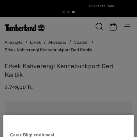
ÜCRETSIZ İADE
Anasayfa
Erkek
Aksesuar
Cüzdan
Erkek Kahverengi Kennebunkport Deri Kartlık
Erkek Kahverengi Kennebunkport Deri
Kartlık
2.749,00 TL
Çerez Bilgilendirmesi