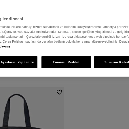
gilendirmesi
itesinde, sizlere daha iyi hizmet sunabilmek ve kullanımı kolaylaştırabilmek amacıyla çerezler
ır.Çerezler, web sayfalarının kullanıcıları tanıması, sitenin içeriğinin iyileştirilmesi ve geliştir
rinizi toplamaktadır. Çerezlerle verdiğiniz izni
buraya
tıklayarak veya web sitesinde her sayfa
iz Çerez Politikası sayfasında yer alan bağlantı yoluyla her zaman düzenleyebilirsiniz. Detayl
klayınız
Ayarlarını Yapılandır
Tümünü Reddet
Tümünü Kabul
t