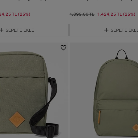
24,25 TL
(25%)
1.899,00 TL
1.424,25 TL
(25%)
SEPETE EKLE
SEPETE EKL