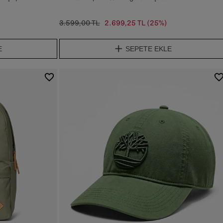
3.599,00 TL
2.699,25 TL
(25%)
E
SEPETE EKLE