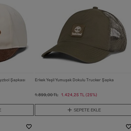
yzbol Şapkası
Erkek Yeşil Yumuşak Dokulu Trucker Şapka
1.899,00 TL
1.424,25 TL
(25%)
E
SEPETE EKLE