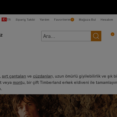
TR
Sipariş Takibi
Yardım
Favorilerim
Mağaza Bul
Hesabım
0
0
İZ
,
sırt çantaları
ve
cüzdanlar
ı, uzun ömürlü giyilebilirlik ve şık bi
et veya
mont
u, bir çift Timberland erkek eldiveni ile tamamlayın
n.