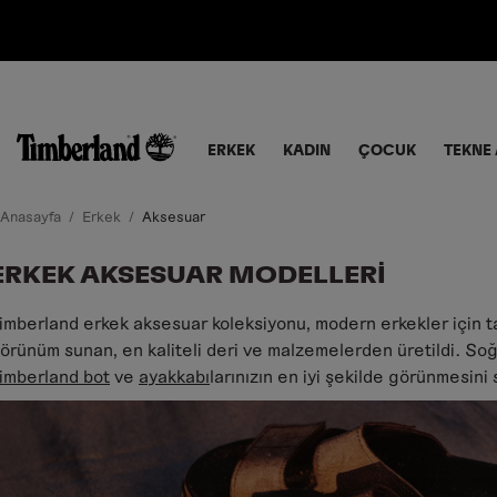
ERKEK
KADIN
ÇOCUK
TEKNE 
Anasayfa
Erkek
Aksesuar
ERKEK AKSESUAR MODELLERI
imberland erkek aksesuar koleksiyonu, modern erkekler için t
örünüm sunan, en kaliteli deri ve malzemelerden üretildi. Soğ
imberland bot
ve
ayakkabı
larınızın en iyi şekilde görünmesini