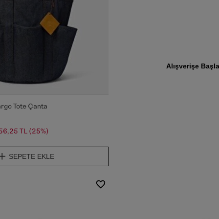
Güneşli Gün
Vazgeçilme
Alışverişe Başl
argo Tote Çanta
56,25 TL
(25%)
SEPETE EKLE