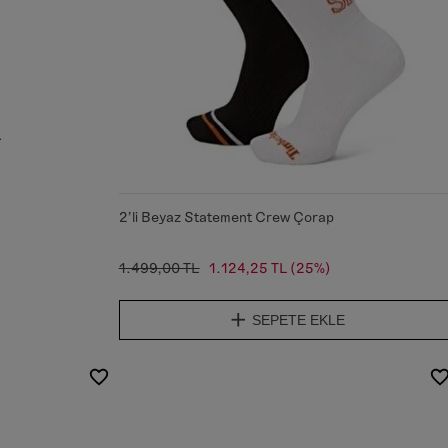
lerin
zleri
a
2'li Beyaz Statement Crew Çorap
1.499,00 TL
1.124,25 TL
(25%)
SEPETE EKLE