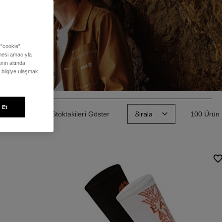
 ”cookie”
ilmesi amacıyla
nın altında
ı bilgiye ulaşmak
 Et
Sırala
Sadece Stoktakileri Göster
100 Ürün