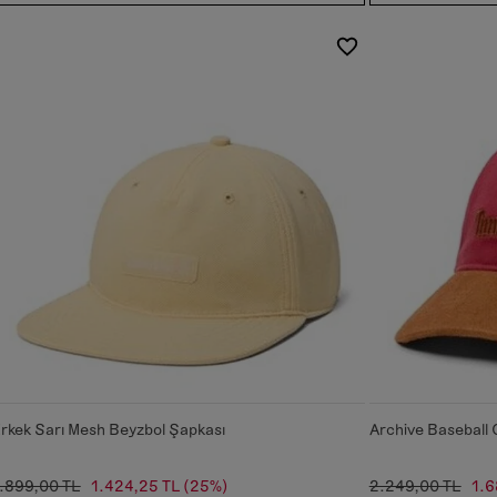
rkek Sarı Mesh Beyzbol Şapkası
Archive Baseball 
.899,00 TL
1.424,25 TL
(25%)
2.249,00 TL
1.6