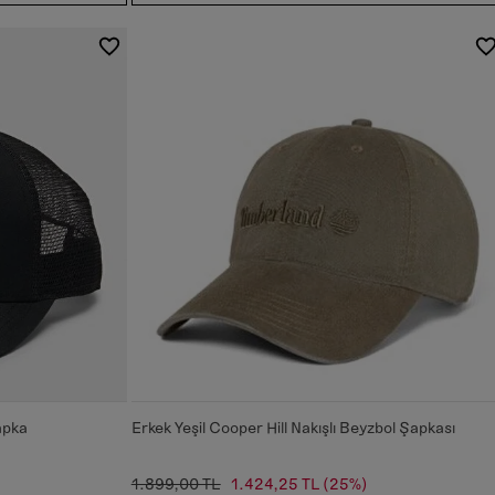
apka
Erkek Yeşil Cooper Hill Nakışlı Beyzbol Şapkası
1.899,00 TL
1.424,25 TL
(25%)