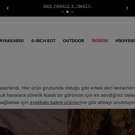
ÜCRETSIZ İADE
AYAKKABISI
6-INCH BOT
OUTDOOR
İNDIRIM
HİKAYEM
asarlandı. Her ürün grubunda olduğu gibi erkek deri kemerleri
uk havalara yönelik klasik bir görünüm için en sevdiğiniz cek
 sağlamak için
ayakkabı bakım ürünleri
ne göz atmayı unutmayı