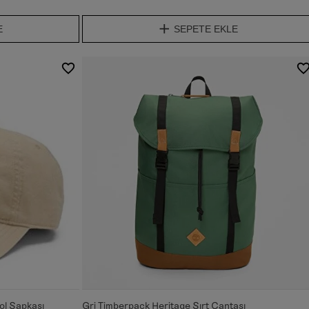
E
SEPETE EKLE
bol Şapkası
Gri Timberpack Heritage Sırt Çantası