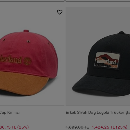
Cap Kırmızı
Erkek Siyah Dağ Logolu Trucker Ş
86,75 TL
(25%)
1.899,00 TL
1.424,25 TL
(25%)