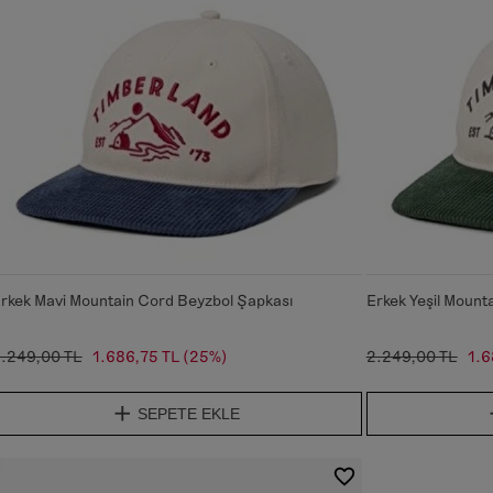
rkek Mavi Mountain Cord Beyzbol Şapkası
Erkek Yeşil Mount
.249,00 TL
1.686,75 TL
(25%)
2.249,00 TL
1.6
SEPETE EKLE