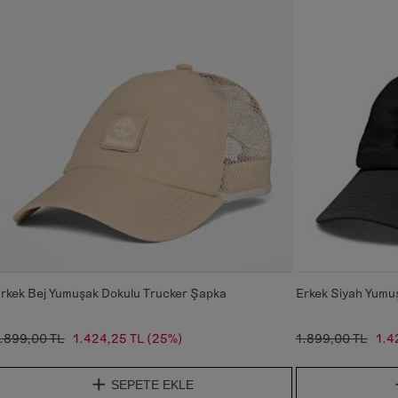
rkek Bej Yumuşak Dokulu Trucker Şapka
Erkek Siyah Yumu
.899,00 TL
1.424,25 TL
(25%)
1.899,00 TL
1.4
SEPETE EKLE