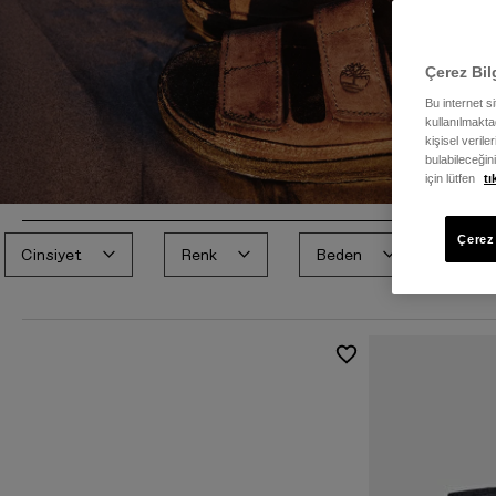
Çerez Bil
Bu internet s
kullanılmaktad
kişisel verile
bulabileceğin
için lütfen
tı
Çerez 
Cinsiyet
Renk
Beden
Fiya