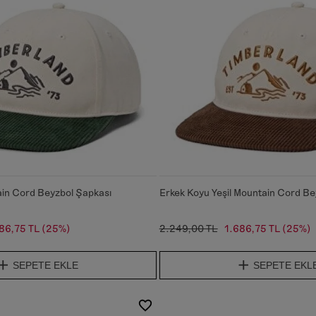
ain Cord Beyzbol Şapkası
Erkek Koyu Yeşil Mountain Cord Be
86,75 TL
(25%)
2.249,00 TL
1.686,75 TL
(25%)
SEPETE EKLE
SEPETE EKL