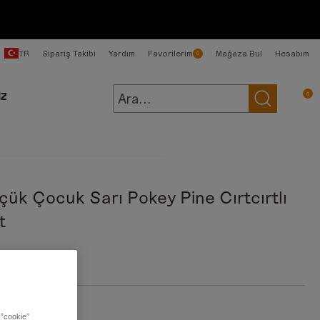
TR
Sipariş Takibi
Yardım
Favorilerim
Mağaza Bul
Hesabım
0
0
İZ
çük Çocuk Sarı Pokey Pine Cırtcırtlı
t
49,00 TL
:
Sarı
 ”cookie”