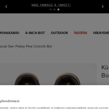
ÜCRETSIZ İADE
AYAKKABISI
6-INCH BOT
OUTDOOR
İNDIRIM
HİKAYEM
cuk Sarı Pokey Pine Cırtcırtlı Bot
Kü
Bo
4.7
gilendirmesi
Renk
itesinde, sizlere daha iyi hizmet sunabilmek ve kullanımı kolaylaştırabilmek amacıyla çerezler