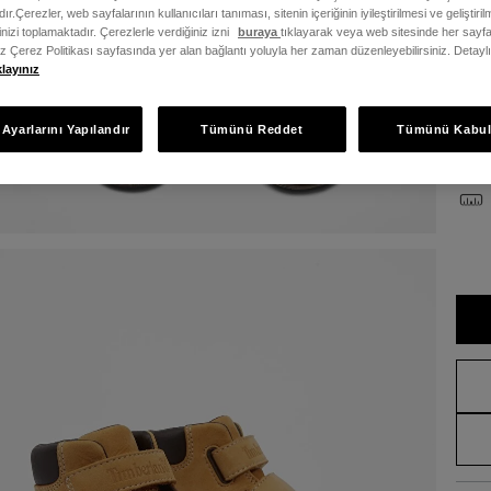
ır.Çerezler, web sayfalarının kullanıcıları tanıması, sitenin içeriğinin iyileştirilmesi ve geliştir
Bed
rinizi toplamaktadır. Çerezlerle verdiğiniz izni
buraya
tıklayarak veya web sitesinde her sayfa
iz Çerez Politikası sayfasında yer alan bağlantı yoluyla her zaman düzenleyebilirsiniz. Detayl
klayınız
23
Ayarlarını Yapılandır
Tümünü Reddet
Tümünü Kabul
Bede