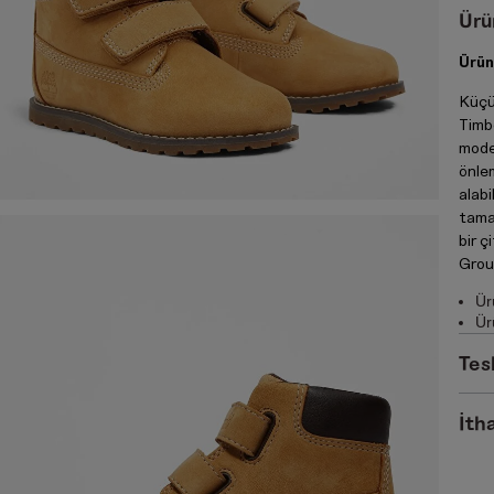
Ürü
Ürün
Küçü
Timb
mode
önlem
alabi
tama
bir ç
Group
Ür
Ür
Tes
İtha