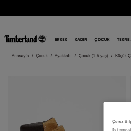
ERKEK
KADIN
ÇOCUK
TEKNE 
Anasayfa
Çocuk
Ayakkabı
Çocuk (1-5 yaş)
Küçük Ço
Çerez Bil
Bu internet s