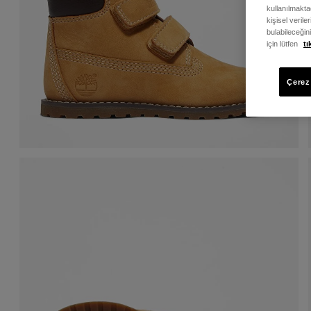
kullanılmaktad
kişisel verile
bulabileceğin
için lütfen
tı
Çerez 