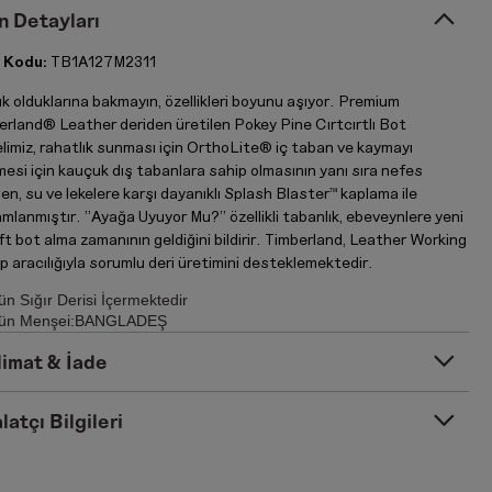
n Detayları
 Kodu:
TB1A127M2311
k olduklarına bakmayın, özellikleri boyunu aşıyor. Premium
erland® Leather deriden üretilen Pokey Pine Cırtcırtlı Bot
limiz, rahatlık sunması için OrthoLite® iç taban ve kaymayı
esi için kauçuk dış tabanlara sahip olmasının yanı sıra nefes
len, su ve lekelere karşı dayanıklı Splash Blaster™ kaplama ile
mlanmıştır. "Ayağa Uyuyor Mu?" özellikli tabanlık, ebeveynlere yeni
ift bot alma zamanının geldiğini bildirir. Timberland, Leather Working
 aracılığıyla sorumlu deri üretimini desteklemektedir.
ün Sığır Derisi İçermektedir
ün Menşei:BANGLADEŞ
limat & İade
latçı Bilgileri