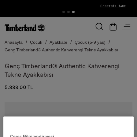
ÜCRETSIZ İADE
Anasayfa
Çocuk
Ayakkabı
Çocuk (5-9 yaş)
Genç Timberland® Authentic Kahverengi Tekne Ayakkabısı
Genç Timberland® Authentic Kahverengi
Tekne Ayakkabısı
5.999,00 TL
Çerez Bilgilendirmesi