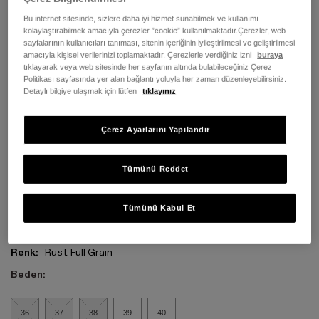
Bu internet sitesinde, sizlere daha iyi hizmet sunabilmek ve kullanımı
kolaylaştırabilmek amacıyla çerezler ”cookie” kullanılmaktadır.Çerezler, web
sayfalarının kullanıcıları tanıması, sitenin içeriğinin iyileştirilmesi ve geliştirilmesi
amacıyla kişisel verilerinizi toplamaktadır. Çerezlerle verdiğiniz izni
buraya
tıklayarak veya web sitesinde her sayfanın altında bulabileceğiniz Çerez
Politikası sayfasında yer alan bağlantı yoluyla her zaman düzenleyebilirsiniz.
Detaylı bilgiye ulaşmak için lütfen
tıklayınız
Çerez Ayarlarını Yapılandır
Tümünü Reddet
Tümünü Kabul Et
Renk:
Rust Full Grain
Beden:
36
37
38
39
40