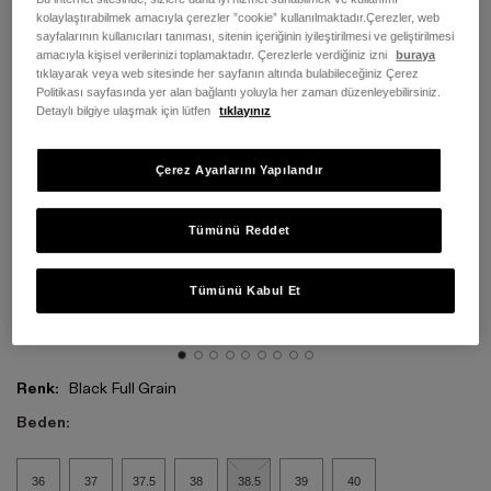
kolaylaştırabilmek amacıyla çerezler ”cookie” kullanılmaktadır.Çerezler, web
sayfalarının kullanıcıları tanıması, sitenin içeriğinin iyileştirilmesi ve geliştirilmesi
amacıyla kişisel verilerinizi toplamaktadır. Çerezlerle verdiğiniz izni
buraya
tıklayarak veya web sitesinde her sayfanın altında bulabileceğiniz Çerez
Politikası sayfasında yer alan bağlantı yoluyla her zaman düzenleyebilirsiniz.
Detaylı bilgiye ulaşmak için lütfen
tıklayınız
Çerez Ayarlarını Yapılandır
Tümünü Reddet
Tümünü Kabul Et
Renk:
Black Full Grain
Beden:
36
37
37.5
38
38.5
39
40