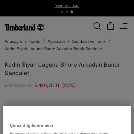
ÜCRETSIZ İADE
Anasayfa
Kadın
Ayakkabı
Sandalet ve Terlik
Kadın Siyah Laguna Shore Arkadan Bantlı Sandalet
Kadın Siyah Laguna Shore Arkadan Bantlı
Sandalet
6.849,00 TL
5.136,75 TL
(25%)
Çerez Bilgilendirmesi
Bu internet sitesinde, sizlere daha iyi hizmet sunabilmek ve kullanımı