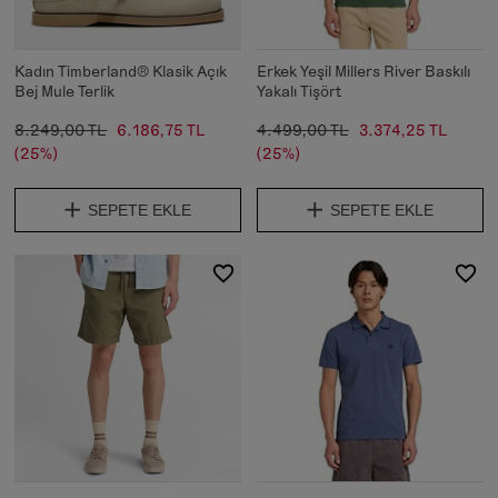
Kadın Timberland® Klasik Açık
Erkek Yeşil Millers River Baskılı
Bej Mule Terlik
Yakalı Tişört
8.249,00 TL
6.186,75 TL
4.499,00 TL
3.374,25 TL
(25%)
(25%)
SEPETE EKLE
SEPETE EKLE