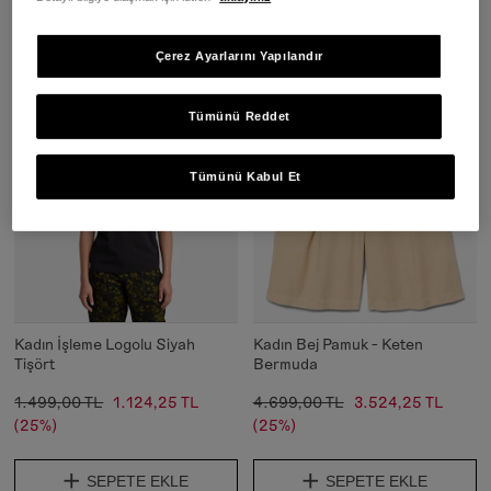
SEPETE EKLE
SEPETE EKLE
Çerez Ayarlarını Yapılandır
Tümünü Reddet
Tümünü Kabul Et
Kadın İşleme Logolu Siyah
Kadın Bej Pamuk - Keten
Tişört
Bermuda
1.499,00 TL
1.124,25 TL
4.699,00 TL
3.524,25 TL
(25%)
(25%)
SEPETE EKLE
SEPETE EKLE