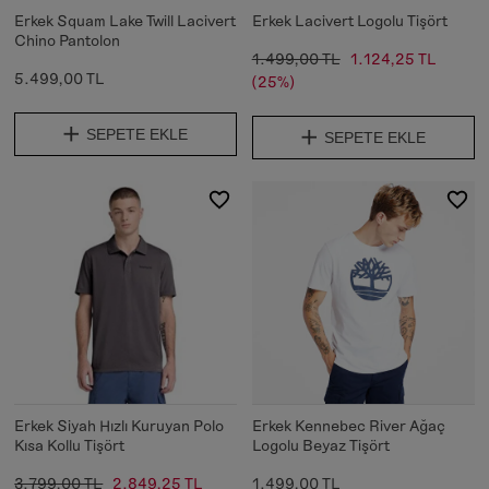
Erkek Squam Lake Twill Lacivert
Erkek Lacivert Logolu Tişört
Chino Pantolon
1.499,00 TL
1.124,25 TL
5.499,00 TL
(25%)
SEPETE EKLE
SEPETE EKLE
Erkek Siyah Hızlı Kuruyan Polo
Erkek Kennebec River Ağaç
Kısa Kollu Tişört
Logolu Beyaz Tişört
3.799,00 TL
2.849,25 TL
1.499,00 TL