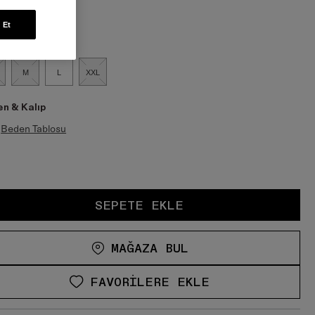
en:
 Et
M
L
XXL
n & Kalıp
Beden Tablosu
SEPETE EKLE
MAĞAZA BUL
FAVORILERE EKLE