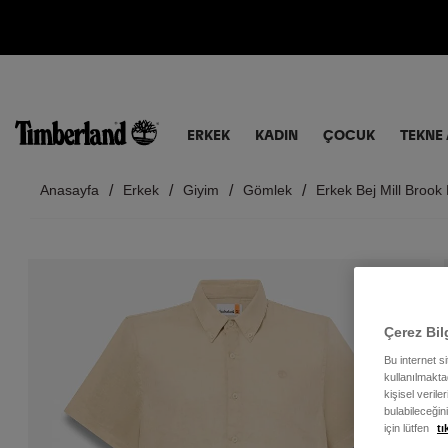
ERKEK
KADIN
ÇOCUK
TEKNE 
Anasayfa
Erkek
Giyim
Gömlek
Erkek Bej Mill Brook
Çerez Bil
Bu internet s
kullanılmaktad
kişisel verile
bulabileceğin
için lütfen
tı