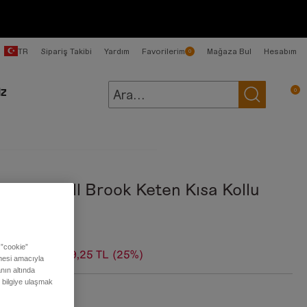
TR
Sipariş Takibi
Yardım
Favorilerim
Mağaza Bul
Hesabım
0
0
İZ
kek Bej Mill Brook Keten Kısa Kollu
mlek
 ”cookie”
99,00 TL
3.749,25 TL
(25%)
ilmesi amacıyla
nın altında
ı bilgiye ulaşmak
:
Safari