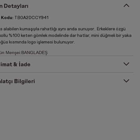
n Detayları
 Kodu:
TB0A2DCCY941
s alabilen kumaşıyla rahatlığı aynı anda sunuyor. Erkeklere özgü
kollu %100 keten gömlek modelinde dar hatlar, mini düğmeli bir yaka
öğüs kısmında logo işlemesi bulunuyor.
ün Menşei:BANGLADEŞ
limat & İade
latçı Bilgileri