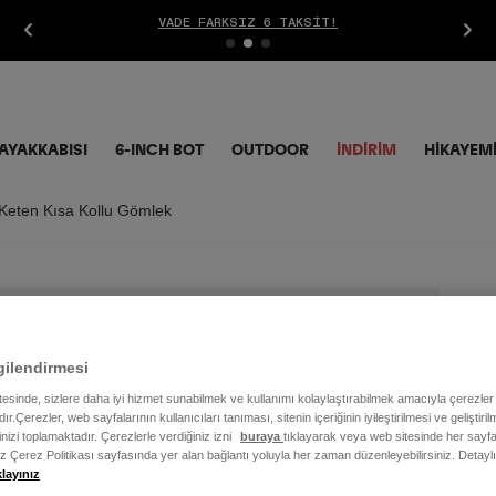
VADE FARKSIZ 6 TAKSIT!
AYAKKABISI
6-INCH BOT
OUTDOOR
İNDIRIM
HİKAYEM
 Keten Kısa Kollu Gömlek
Er
Gö
gilendirmesi
itesinde, sizlere daha iyi hizmet sunabilmek ve kullanımı kolaylaştırabilmek amacıyla çerezler
4.9
ır.Çerezler, web sayfalarının kullanıcıları tanıması, sitenin içeriğinin iyileştirilmesi ve geliştir
rinizi toplamaktadır. Çerezlerle verdiğiniz izni
buraya
tıklayarak veya web sitesinde her sayfa
iz Çerez Politikası sayfasında yer alan bağlantı yoluyla her zaman düzenleyebilirsiniz. Detayl
Renk
klayınız