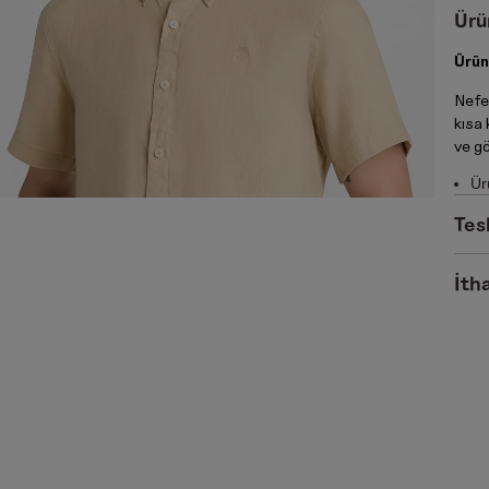
Ürü
Ürün
Nefe
kısa 
ve g
Ür
Tes
İtha