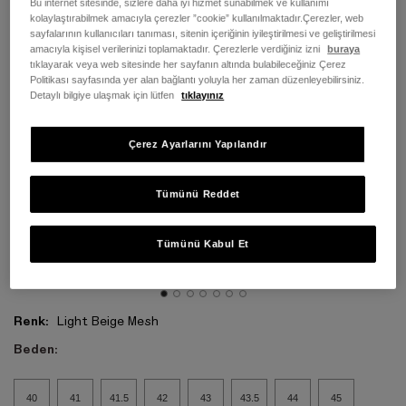
Bu internet sitesinde, sizlere daha iyi hizmet sunabilmek ve kullanımı
kolaylaştırabilmek amacıyla çerezler ”cookie” kullanılmaktadır.Çerezler, web
sayfalarının kullanıcıları tanıması, sitenin içeriğinin iyileştirilmesi ve geliştirilmesi
amacıyla kişisel verilerinizi toplamaktadır. Çerezlerle verdiğiniz izni
buraya
tıklayarak veya web sitesinde her sayfanın altında bulabileceğiniz Çerez
Politikası sayfasında yer alan bağlantı yoluyla her zaman düzenleyebilirsiniz.
Detaylı bilgiye ulaşmak için lütfen
tıklayınız
Çerez Ayarlarını Yapılandır
Tümünü Reddet
Tümünü Kabul Et
Renk:
Light Beige Mesh
Beden:
40
41
41.5
42
43
43.5
44
45