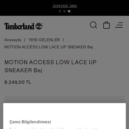
ÜCRETSIZ İADE
Anasayfa
YENİ GELENLER
MOTION ACCESS LOW LACE UP SNEAKER Bej
MOTION ACCESS LOW LACE UP
SNEAKER Bej
8.249,00 TL
Çerez Bilgilendirmesi