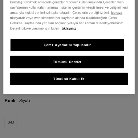
kolaylaştırabilmek amacıyla çerezler ”cookie” kullanılmaktadır.Çerezler, web
sayfalarının kullanıcıları tanıması, sitenin içeriğinin iyileştirilmesi ve geliştirilmesi
amacıyla kişisel verilerinizi toplamaktadır. Çerezlerle verdiğiniz izni
buraya
tıklayarak veya web sitesinde her sayfanın altında bulabileceğiniz Çerez
Politikası sayfasında yer alan bağlantı yoluyla her zaman düzenleyebilirsiniz.
Detaylı bilgiye ulaşmak için lütfen
tıklayınız
Çerez Ayarlarını Yapılandır
Tümünü Reddet
Tümünü Kabul Et
Renk:
Siyah
S-M