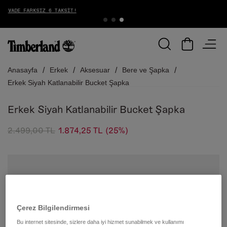
ÜCRETSIZ İADE
Anasayfa
Erkek
Aksesuar
Bere ve Şapka
Erkek Siyah Katlanabilir Bucket Şapka
Erkek Siyah Katlanabilir Bucket Şapka
2.499,00 TL
1.874,25 TL
(25%)
Çerez Bilgilendirmesi
Bu internet sitesinde, sizlere daha iyi hizmet sunabilmek ve kullanımı