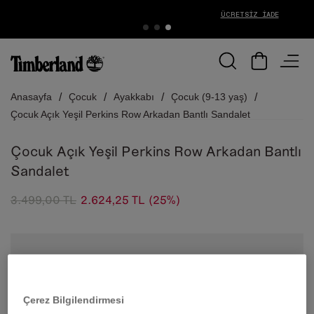
ÜCRETSIZ İADE
Anasayfa
Çocuk
Ayakkabı
Çocuk (9-13 yaş)
Çocuk Açık Yeşil Perkins Row Arkadan Bantlı Sandalet
Çocuk Açık Yeşil Perkins Row Arkadan Bantlı
Sandalet
3.499,00 TL
2.624,25 TL
(25%)
Çerez Bilgilendirmesi