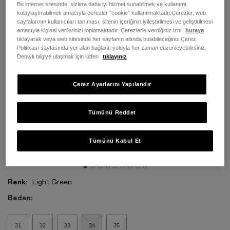
Bu internet sitesinde, sizlere daha iyi hizmet sunabilmek ve kullanımı
kolaylaştırabilmek amacıyla çerezler ”cookie” kullanılmaktadır.Çerezler, web
sayfalarının kullanıcıları tanıması, sitenin içeriğinin iyileştirilmesi ve geliştirilmesi
amacıyla kişisel verilerinizi toplamaktadır. Çerezlerle verdiğiniz izni
buraya
tıklayarak veya web sitesinde her sayfanın altında bulabileceğiniz Çerez
Politikası sayfasında yer alan bağlantı yoluyla her zaman düzenleyebilirsiniz.
Detaylı bilgiye ulaşmak için lütfen
tıklayınız
Çerez Ayarlarını Yapılandır
Tümünü Reddet
Tümünü Kabul Et
Renk:
Light Green
Beden:
31
32
33
34
35