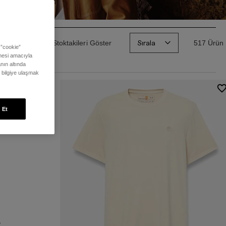
Sırala
Sadece Stoktakileri Göster
517 Ürün
 ”cookie”
ilmesi amacıyla
nın altında
ı bilgiye ulaşmak
 Et
lerin
zleri
a