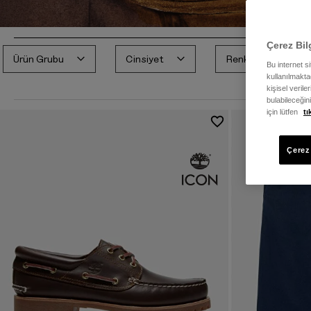
Çerez Bil
Ürün Grubu
Cinsiyet
Renk
Bu internet s
kullanılmaktad
kişisel verile
bulabileceğin
için lütfen
tı
Çerez 