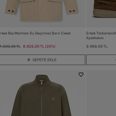
rkek Bej Wenham Su Geçirmez Barn Ceket
Erkek Timberland®
Ayakkabısı
1.500,00 TL
8.625,00 TL
(25%)
9.999,00 TL
SEPETE EKLE