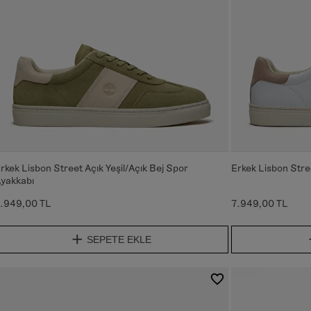
rkek Lisbon Street Açık Yeşil/Açık Bej Spor
Erkek Lisbon Stre
yakkabı
.949,00 TL
7.949,00 TL
SEPETE EKLE