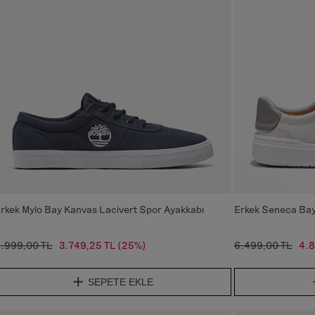
rkek Mylo Bay Kanvas Lacivert Spor Ayakkabı
Erkek Seneca Bay
.999,00 TL
3.749,25 TL
(25%)
6.499,00 TL
4.8
SEPETE EKLE