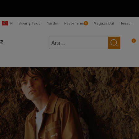
TR
Sipariş Takibi
Yardım
Favorilerim
Mağaza Bul
Hesabım
0
0
İZ