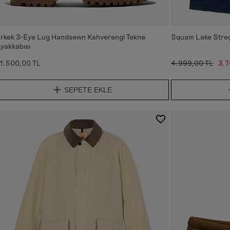
rkek 3-Eye Lug Handsewn Kahverengi Tekne
Squam Lake Streç
yakkabısı
1.500,00 TL
4.999,00 TL
3.7
SEPETE EKLE