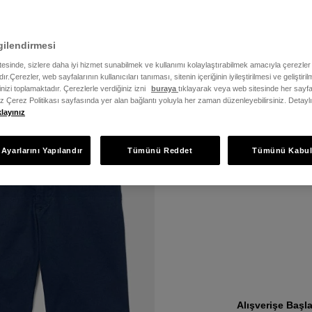
gilendirmesi
Beden
Fiyat
itesinde, sizlere daha iyi hizmet sunabilmek ve kullanımı kolaylaştırabilmek amacıyla çerezler
ır.Çerezler, web sayfalarının kullanıcıları tanıması, sitenin içeriğinin iyileştirilmesi ve geliştir
rinizi toplamaktadır. Çerezlerle verdiğiniz izni
buraya
tıklayarak veya web sitesinde her sayfa
iz Çerez Politikası sayfasında yer alan bağlantı yoluyla her zaman düzenleyebilirsiniz. Detayl
klayınız
Ayarlarını Yapılandır
Tümünü Reddet
Tümünü Kabul
Güneşli Gün
Vazgeçilme
Alışverişe Başl