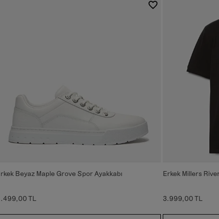
rkek Beyaz Maple Grove Spor Ayakkabı
Erkek Millers Rive
.499,00 TL
3.999,00 TL