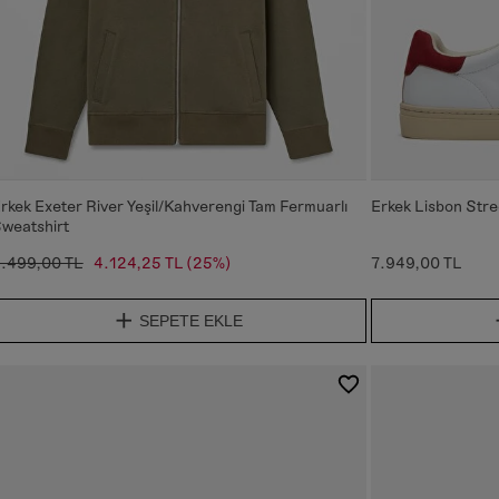
rkek Exeter River Yeşil/Kahverengi Tam Fermuarlı
Erkek Lisbon Stre
weatshirt
.499,00 TL
4.124,25 TL
(25%)
7.949,00 TL
SEPETE EKLE