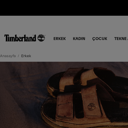
VADE FARKSIZ 6 TAKSIT!
ERKEK
KADIN
ÇOCUK
TEKNE 
Anasayfa
Erkek