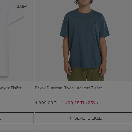
Beyaz Tişört
Erkek Dunstan River Lacivert Tişört
1.999,00 TL
1.499,25 TL
(25%)
E
SEPETE EKLE