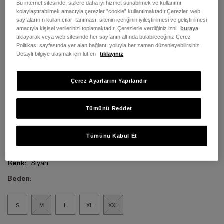
Bu internet sitesinde, sizlere daha iyi hizmet sunabilmek ve kullanımı
kolaylaştırabilmek amacıyla çerezler ”cookie” kullanılmaktadır.Çerezler, web
sayfalarının kullanıcıları tanıması, sitenin içeriğinin iyileştirilmesi ve geliştirilmesi
amacıyla kişisel verilerinizi toplamaktadır. Çerezlerle verdiğiniz izni
buraya
tıklayarak veya web sitesinde her sayfanın altında bulabileceğiniz Çerez
Politikası sayfasında yer alan bağlantı yoluyla her zaman düzenleyebilirsiniz.
Detaylı bilgiye ulaşmak için lütfen
tıklayınız
Çerez Ayarlarını Yapılandır
Tümünü Reddet
Tümünü Kabul Et
Renk:
Siyah
Beden:
S
M
L
XL
XXL