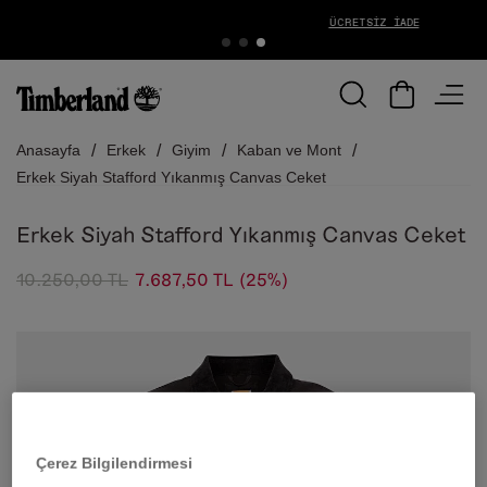
ÜCRETSIZ İADE
Anasayfa
Erkek
Giyim
Kaban ve Mont
Erkek Siyah Stafford Yıkanmış Canvas Ceket
Erkek Siyah Stafford Yıkanmış Canvas Ceket
10.250,00 TL
7.687,50 TL
(25%)
Çerez Bilgilendirmesi