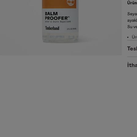
Ürün
Seyah
ayakk
Su v
Ür
Tes
İtha