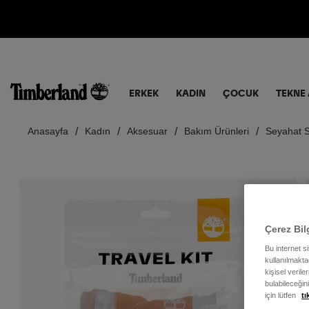
ERKEK
KADIN
ÇOCUK
TEKNE 
Anasayfa
Kadın
Aksesuar
Bakım Ürünleri
Seyahat S
Çerez Bil
Bu internet s
kullanılmaktad
kişisel verile
bulabileceğin
için lütfen
tı