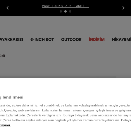
VADE FARKSIZ 6 TAKSIT!
AYAKKABISI
6-INCH BOT
OUTDOOR
İNDIRIM
HİKAYEM
eti
Se
gilendirmesi
1.6
itesinde, sizlere daha iyi hizmet sunabilmek ve kullanımı kolaylaştırabilmek amacıyla çerezler
ır.Çerezler, web sayfalarının kullanıcıları tanıması, sitenin içeriğinin iyileştirilmesi ve geliştir
Renk
rinizi toplamaktadır. Çerezlerle verdiğiniz izni
buraya
tıklayarak veya web sitesinde her sayfa
iz Çerez Politikası sayfasında yer alan bağlantı yoluyla her zaman düzenleyebilirsiniz. Detayl
klayınız