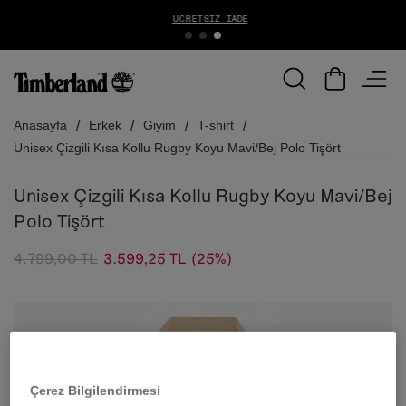
ÜCRETSIZ İADE
Anasayfa
Erkek
Giyim
T-shirt
Unisex Çizgili Kısa Kollu Rugby Koyu Mavi/Bej Polo Tişört
Unisex Çizgili Kısa Kollu Rugby Koyu Mavi/Bej
Polo Tişört
4.799,00 TL
3.599,25 TL
(25%)
Çerez Bilgilendirmesi