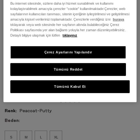
Bu internet sitesinde, sizlere daha iyi hizmet sunabilmek ve kullanımı
kolaylaştırabilmek amacıyla çerezler ”cookie” kullanılmaktadır.Çerezler, web
sayfalarının kullanıcıları tanıması, sitenin içeriğinin iyileştirilmesi ve geliştirilmesi
amacıyla kişisel verilerinizi toplamaktadır. Çerezlerle verdiğiniz izni
buraya
tıklayarak veya web sitesinde her sayfanın altında bulabileceğiniz Çerez
Politikası sayfasında yer alan bağlantı yoluyla her zaman düzenleyebilirsiniz.
Detaylı bilgiye ulaşmak için lütfen
tıklayınız
Çerez Ayarlarını Yapılandır
Tümünü Reddet
Tümünü Kabul Et
Renk:
Peacoat-Putty
Beden:
S
M
L
XL