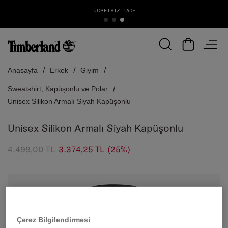
ÜCRETSIZ İADE
Anasayfa
Erkek
Giyim
Sweatshirt, Kapüşonlu ve Polar
Unisex Silikon Armalı Siyah Kapüşonlu
Unisex Silikon Armalı Siyah Kapüşonlu
4.499,00 TL
3.374,25 TL
(25%)
Çerez Bilgilendirmesi