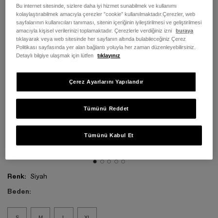
Bu internet sitesinde, sizlere daha iyi hizmet sunabilmek ve kullanımı
kolaylaştırabilmek amacıyla çerezler ”cookie” kullanılmaktadır.Çerezler, web
sayfalarının kullanıcıları tanıması, sitenin içeriğinin iyileştirilmesi ve geliştirilmesi
amacıyla kişisel verilerinizi toplamaktadır. Çerezlerle verdiğiniz izni
buraya
tıklayarak veya web sitesinde her sayfanın altında bulabileceğiniz Çerez
Politikası sayfasında yer alan bağlantı yoluyla her zaman düzenleyebilirsiniz.
Detaylı bilgiye ulaşmak için lütfen
tıklayınız
Çerez Ayarlarını Yapılandır
Tümünü Reddet
Tümünü Kabul Et
Renk:
Siyah
Beden:
S
M
L
XL