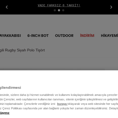
VADE FARKSIZ 6 TAKSIT!
AYAKKABISI
6-INCH BOT
OUTDOOR
İNDIRIM
HİKAYEM
ili Rugby Siyah Polo Tişört
Un
Po
gilendirmesi
itesinde, sizlere daha iyi hizmet sunabilmek ve kullanımı kolaylaştırabilmek amacıyla çerezler
5.4
ır.Çerezler, web sayfalarının kullanıcıları tanıması, sitenin içeriğinin iyileştirilmesi ve geliştir
rinizi toplamaktadır. Çerezlerle verdiğiniz izni
buraya
tıklayarak veya web sitesinde her sayfa
iz Çerez Politikası sayfasında yer alan bağlantı yoluyla her zaman düzenleyebilirsiniz. Detayl
Renk
klayınız