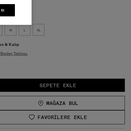
en:
 Et
M
L
XL
n & Kalıp
Beden Tablosu
SEPETE EKLE
MAĞAZA BUL
FAVORILERE EKLE