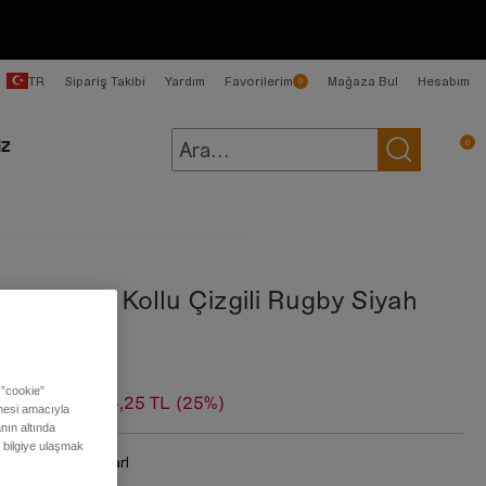
TR
Sipariş Takibi
Yardım
Favorilerim
Mağaza Bul
Hesabım
0
0
İZ
isex Uzun Kollu Çizgili Rugby Siyah
lo Tişört
 ”cookie”
99,00 TL
4.124,25 TL
(25%)
ilmesi amacıyla
nın altında
ı bilgiye ulaşmak
:
Blackened Pearl