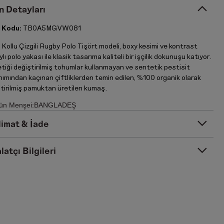
n Detayları
 Kodu:
TB0A5MGVW081
Kollu Çizgili Rugby Polo Tişört modeli, boxy kesimi ve kontrast
lı polo yakası ile klasik tasarıma kaliteli bir işçilik dokunuşu katıyor.
tiği değiştirilmiş tohumlar kullanmayan ve sentetik pestisit
nımından kaçınan çiftliklerden temin edilen, %100 organik olarak
ştirilmiş pamuktan üretilen kumaş.
ün Menşei:BANGLADEŞ
limat & İade
latçı Bilgileri