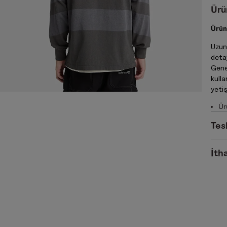
Ürü
Ürün
Uzun 
detay
Gene
kulla
yeti
Ür
Tes
İtha