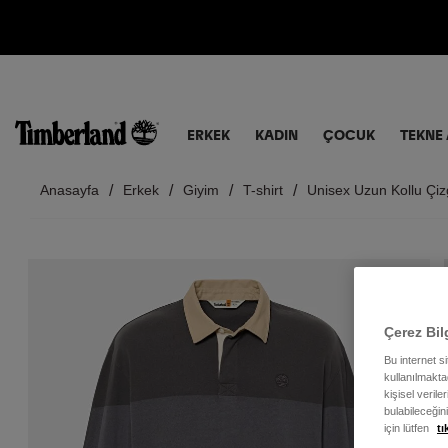
ERKEK
KADIN
ÇOCUK
TEKNE 
Anasayfa
Erkek
Giyim
T-shirt
Unisex Uzun Kollu Çizg
Çerez Bil
Bu internet s
kullanılmaktad
kişisel verile
bulabileceğin
için lütfen
tı