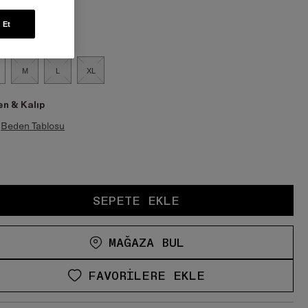
en:
 Et
M
L
XL
n & Kalıp
Beden Tablosu
SEPETE EKLE
MAĞAZA BUL
FAVORILERE EKLE