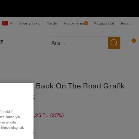
TR
Sipariş Takibi
Yardım
Favorilerim
Mağaza Bul
Hesabım
0
0
İZ
kek Beyaz Back On The Road Grafik
kılı Tişört
 ”cookie”
99,00 TL
1.724,25 TL
(25%)
ilmesi amacıyla
nın altında
ı bilgiye ulaşmak
:
Vintage White