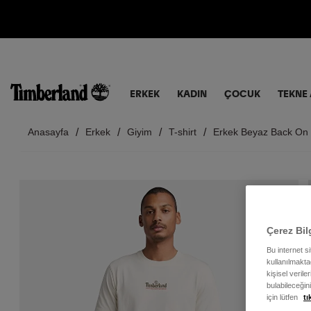
ERKEK
KADIN
ÇOCUK
TEKNE 
Anasayfa
Erkek
Giyim
T-shirt
Erkek Beyaz Back On T
Çerez Bil
Bu internet s
kullanılmaktad
kişisel verile
bulabileceğin
için lütfen
tı