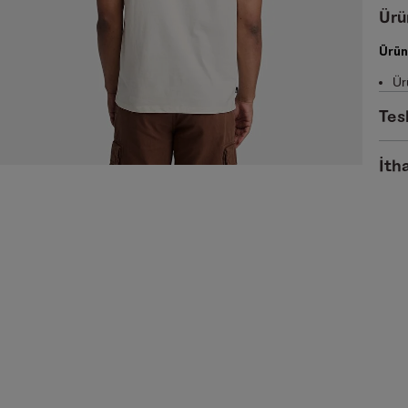
Ürü
Ürün
Ür
Tes
İtha