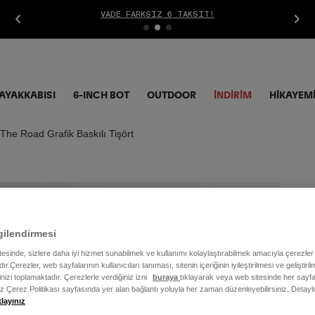
VADE FARKSIZ 6 TAKSIT!
AYAKKABISI
6-INCH BOT
OUTDOOR
İNDIRIM
HİKAYEM
he Road Grafik Baskılı Tişört
Er
Bas
gilendirmesi
itesinde, sizlere daha iyi hizmet sunabilmek ve kullanımı kolaylaştırabilmek amacıyla çerezler
2.2
ır.Çerezler, web sayfalarının kullanıcıları tanıması, sitenin içeriğinin iyileştirilmesi ve geliştir
rinizi toplamaktadır. Çerezlerle verdiğiniz izni
buraya
tıklayarak veya web sitesinde her sayfa
iz Çerez Politikası sayfasında yer alan bağlantı yoluyla her zaman düzenleyebilirsiniz. Detayl
Renk
klayınız