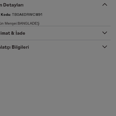
n Detayları
 Kodu:
TB0A6DRWCM91
ün Menşei:BANGLADEŞ
limat & İade
latçı Bilgileri