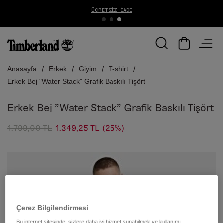
ÜCRETSIZ İADE
Anasayfa
Erkek
Giyim
T-shirt
Erkek Bej "Water Stack" Grafik Baskılı Tişört
Erkek Bej "Water Stack" Grafik Baskılı Tişört
1.799,00 TL
1.349,25 TL
(25%)
Çerez Bilgilendirmesi
Bu internet sitesinde, sizlere daha iyi hizmet sunabilmek ve kullanımı