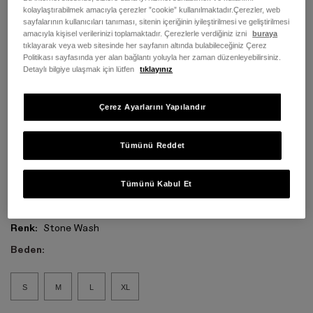
kolaylaştırabilmek amacıyla çerezler ”cookie” kullanılmaktadır.Çerezler, web
sayfalarının kullanıcıları tanıması, sitenin içeriğinin iyileştirilmesi ve geliştirilmesi
amacıyla kişisel verilerinizi toplamaktadır. Çerezlerle verdiğiniz izni
buraya
tıklayarak veya web sitesinde her sayfanın altında bulabileceğiniz Çerez
Politikası sayfasında yer alan bağlantı yoluyla her zaman düzenleyebilirsiniz.
Detaylı bilgiye ulaşmak için lütfen
tıklayınız
Çerez Ayarlarını Yapılandır
Tümünü Reddet
Tümünü Kabul Et
Renk:
Stone Wash
Beden:
S
M
L
XL